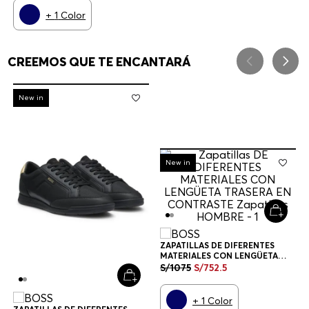
+
1
Color
CREEMOS QUE TE ENCANTARÁ
-
30%
New in
-
30%
New in
ZAPATILLAS DE DIFERENTES
MATERIALES CON LENGÜETA
TRASERA EN CONTRASTE
S/
1075
S/
752
.
5
ZAPATILLAS HOMBRE
+
1
Color