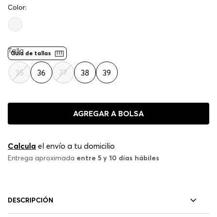
Color:
Rosa Claro
Talla
Guía de tallas
35
36
37
38
39
AGREGAR A BOLSA
Calcula
el envío a tu domicilio
Entrega aproximada
entre 5 y 10 días hábiles
DESCRIPCIÓN