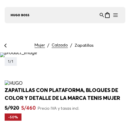
Asistente Virtual
−
⋮
en línea
Mujer
Calzado
Zapatillas
1
/
1
ZAPATILLAS CON PLATAFORMA, BLOQUES DE
COLOR Y DETALLE DE LA MARCA TENIS MUJER
S/
920
S/
460
Precio IVA y tasas incl.
-
50%