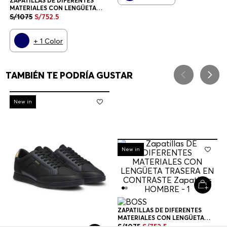
ZAPATILLAS DE DIFERENTES
MATERIALES CON LENGÜETA
TRASERA EN CONTRASTE
S/
1075
S/
752
.
5
ZAPATILLAS HOMBRE
+
1
Color
TAMBIÉN TE PODRÍA GUSTAR
-
30%
New in
-
30%
New in
ZAPATILLAS DE DIFERENTES
MATERIALES CON LENGÜETA
TRASERA EN CONTRASTE