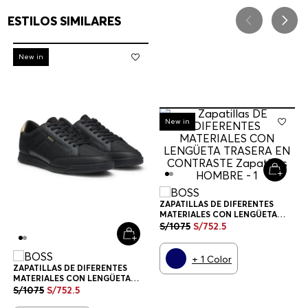
ESTILOS SIMILARES
-
30%
New in
-
30%
New in
ZAPATILLAS DE DIFERENTES
MATERIALES CON LENGÜETA
TRASERA EN CONTRASTE
S/
1075
S/
752
.
5
ZAPATILLAS HOMBRE
+
1
Color
ZAPATILLAS DE DIFERENTES
MATERIALES CON LENGÜETA
TRASERA EN CONTRASTE
S/
1075
S/
752
.
5
ZAPATILLAS HOMBRE