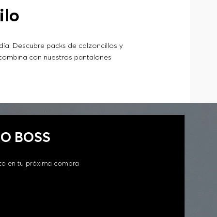
ilo
día. Descubre packs de calzoncillos y
, combina con nuestros pantalones
GO BOSS
to en tu próxima compra