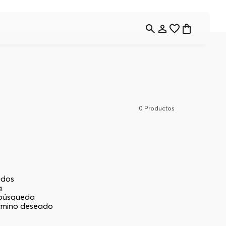
0
Productos
ados
a
a búsqueda
érmino deseado