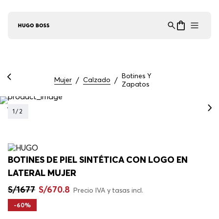
Asistente Virtual
−
⋮
en línea
Botines Y
Mujer
Calzado
Zapatos
1
/
2
BOTINES DE PIEL SINTÉTICA CON LOGO EN
LATERAL MUJER
S/
1677
S/
670
.
8
Precio IVA y tasas incl.
-
60%