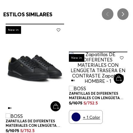
ESTILOS SIMILARES
-
30%
New in
-
30%
New in
ZAPATILLAS DE DIFERENTES
MATERIALES CON LENGÜETA
TRASERA EN CONTRASTE
S/
1075
S/
752
.
5
ZAPATILLAS HOMBRE
+
1
Color
ZAPATILLAS DE DIFERENTES
MATERIALES CON LENGÜETA
TRASERA EN CONTRASTE
S/
1075
S/
752
.
5