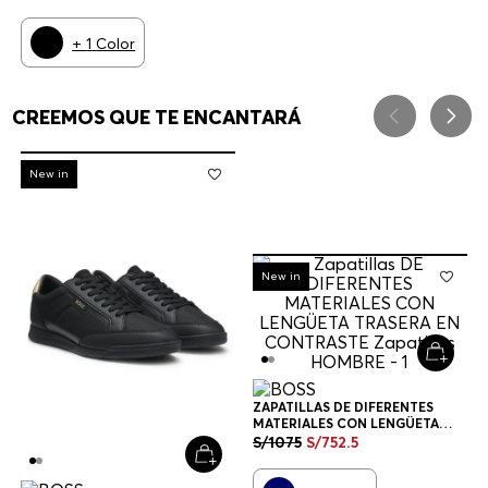
ZAPATILLAS HOMBRE
+
1
Color
CREEMOS QUE TE ENCANTARÁ
-
30%
New in
-
30%
New in
ZAPATILLAS DE DIFERENTES
MATERIALES CON LENGÜETA
TRASERA EN CONTRASTE
S/
1075
S/
752
.
5
ZAPATILLAS HOMBRE