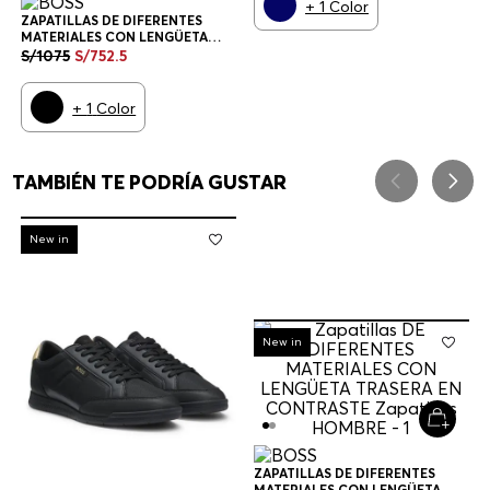
+
1
Color
ZAPATILLAS DE DIFERENTES
MATERIALES CON LENGÜETA
TRASERA EN CONTRASTE
S/
1075
S/
752
.
5
ZAPATILLAS HOMBRE
+
1
Color
TAMBIÉN TE PODRÍA GUSTAR
-
30%
New in
-
30%
New in
ZAPATILLAS DE DIFERENTES
MATERIALES CON LENGÜETA