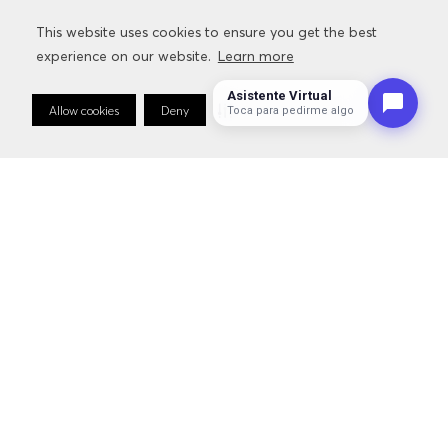
This website uses cookies to ensure you get the best
This website uses cookies to ensure you get the best
CONTACTO
experience on our website.
experience on our website.
Learn more
Learn more
Asistente Virtual
Allow cookies
Allow cookies
Deny
Deny
Cookie Preferences
Cookie Preferences
Toca para pedirme algo
SERVICIOS
INFORMACIÓN RELACIONADA CON LA MARCA
SÍGUENOS:
CAMBIAR PAÍS:
PERÚ