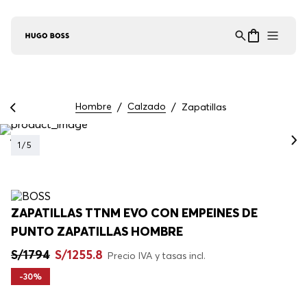
Asistente Virtual
−
⋮
en línea
Hombre
Calzado
Zapatillas
1
/
5
ZAPATILLAS TTNM EVO CON EMPEINES DE
PUNTO ZAPATILLAS HOMBRE
S/
1794
S/
1255
.
8
Precio IVA y tasas incl.
-
30%