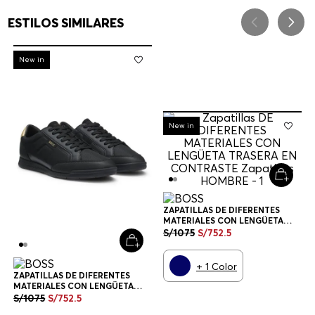
ESTILOS SIMILARES
-
30%
New in
-
30%
New in
ZAPATILLAS DE DIFERENTES
MATERIALES CON LENGÜETA
TRASERA EN CONTRASTE
S/
1075
S/
752
.
5
ZAPATILLAS HOMBRE
+
1
Color
ZAPATILLAS DE DIFERENTES
MATERIALES CON LENGÜETA
TRASERA EN CONTRASTE
S/
1075
S/
752
.
5
ZAPATILLAS HOMBRE