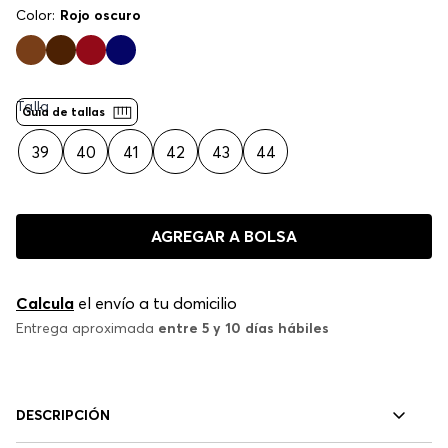
Color:
Rojo oscuro
Talla
Guía de tallas
39
40
41
42
43
44
AGREGAR A BOLSA
Calcula
el envío a tu domicilio
Entrega aproximada
entre 5 y 10 días hábiles
DESCRIPCIÓN