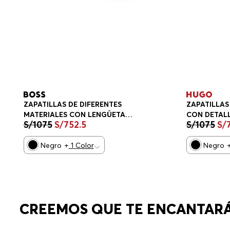
ZAPATILLAS DE DIFERENTES
ZAPATILLAS 
MATERIALES CON LENGÜETA
CON DETALL
S/
1075
S/
752
.
5
S/
1075
S/
TRASERA EN CONTRASTE
ZAPATILLA
ZAPATILLAS HOMBRE
Negro
+
1
Color
Negro
CREEMOS QUE TE ENCANTAR