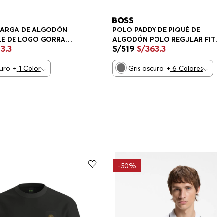
SARGA DE ALGODÓN
POLO PADDY DE PIQUÉ DE
LE DE LOGO GORRA
ALGODÓN POLO REGULAR FIT
23
.
3
S/
519
S/
363
.
3
HOMBRE
curo
+
1
Color
Gris oscuro
+
6
Colores
-
50%