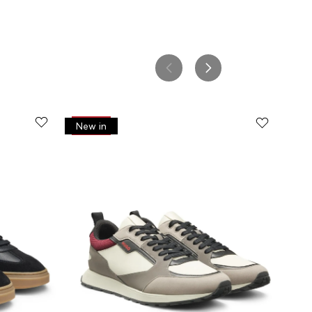
-
30%
New in