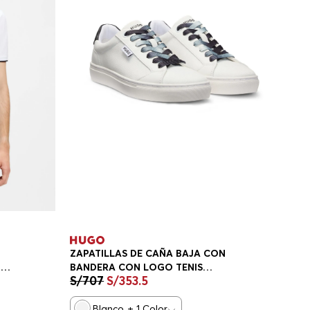
ZAPATILLAS DE CAÑA BAJA CON
GO
BANDERA CON LOGO TENIS
S/
707
S/
353
.
5
MUJER
Blanco
+
1
Color