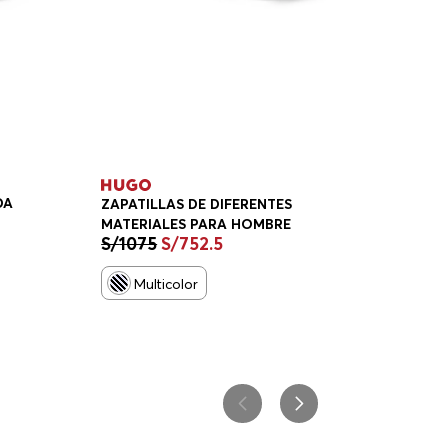
DA
ZAPATILLAS DE DIFERENTES
MATERIALES PARA HOMBRE
S/
1075
S/
752
.
5
BRE
Multicolor