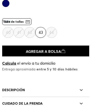
Talla
Guía de tallas
40
41
42
43
44
AGREGAR A BOLSA
Calcula
el envío a tu domicilio
Entrega aproximada
entre 5 y 10 días hábiles
DESCRIPCIÓN
CUIDADO DE LA PRENDA