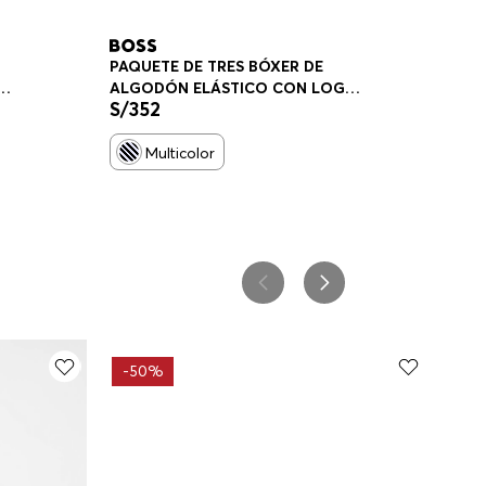
PAQUETE DE TRES BÓXER DE
ALGODÓN ELÁSTICO CON LOGO
S/
352
BOXER HOMBRE
Multicolor
-
50%