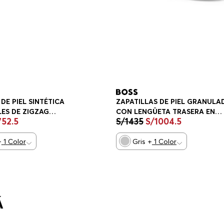
DE PIEL SINTÉTICA
ZAPATILLAS DE PIEL GRANULA
ES DE ZIGZAG
CON LENGÜETA TRASERA EN
752
.
5
S/
1435
S/
1004
.
5
S HOMBRE
CONTRASTE ZAPATILLAS HOM
+
1
Color
Gris
+
1
Color
Á