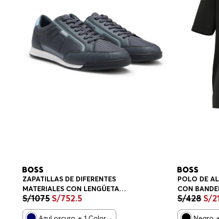
ZAPATILLAS DE DIFERENTES
POLO DE A
MATERIALES CON LENGÜETA
CON BANDE
S/
1075
S/
752
.
5
S/
428
S/
2
TRASERA EN CONTRASTE
PLAYERA RE
ZAPATILLAS HOMBRE
Azul oscuro
+
1
Color
Negro