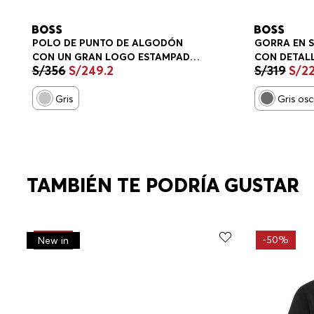
GORRA EN 
POLO DE PUNTO DE ALGODÓN
CON DETAL
CON UN GRAN LOGO ESTAMPADO
S/
319
S/
2
S/
356
S/
249
.
2
HOMBRE
POLOS REGULAR FIT HOMBRE
Gris os
Gris
TAMBIÉN TE PODRÍA GUSTAR
-
30%
-
50%
New in