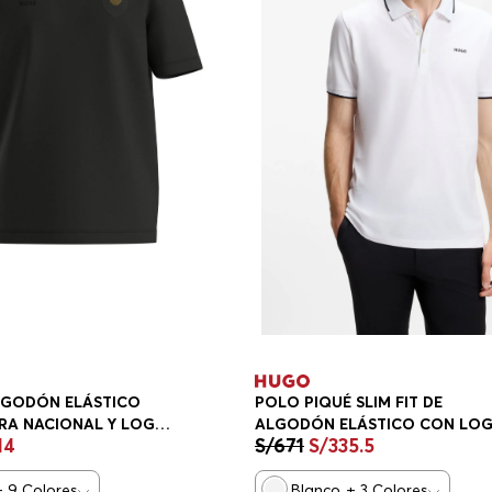
LGODÓN ELÁSTICO
POLO PIQUÉ SLIM FIT DE
RA NACIONAL Y LOGO
ALGODÓN ELÁSTICO CON LO
14
S/
671
S/
335
.
5
GULAR FIT HOMBRE
HOMBRE
+
9
Colores
Blanco
+
3
Colores