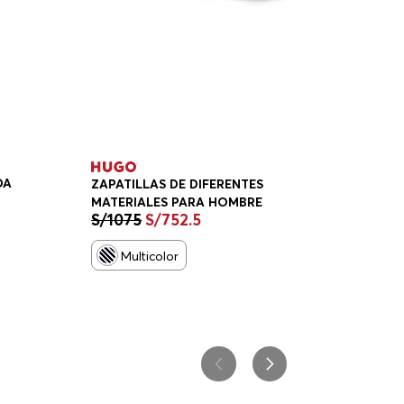
DA
ZAPATILLAS DE DIFERENTES
MATERIALES PARA HOMBRE
S/
1075
S/
752
.
5
BRE
Multicolor