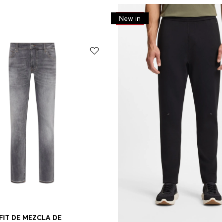
-
30%
New in
FIT DE MEZCLA DE