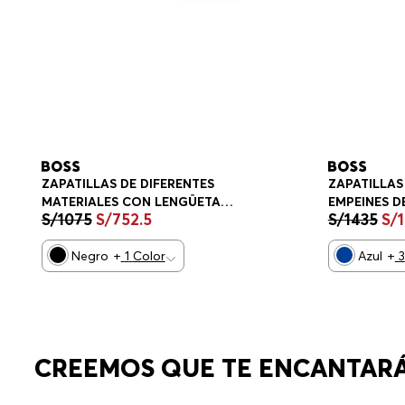
ZAPATILLAS DE DIFERENTES
ZAPATILLAS
MATERIALES CON LENGÜETA
EMPEINES D
S/
1075
S/
752
.
5
S/
1435
S/
TRASERA EN CONTRASTE
DE ANTE ZA
ZAPATILLAS HOMBRE
Negro
+
1
Color
Azul
+
3
CREEMOS QUE TE ENCANTAR