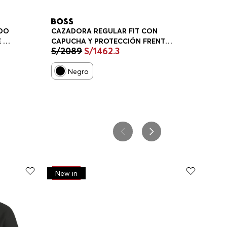
IDO
CAZADORA REGULAR FIT CON
 LA
CAPUCHA Y PROTECCIÓN FRENTE
S/
2089
S/
1462
.
3
A LAS INCLEMENCIAS
METEOROLÓGICAS CHAMARRA
TEJIDA REGULAR FIT HOMBRE
Negro
-
30%
New in