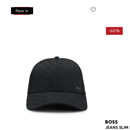
-
30%
New in
-
60%
JEANS SLIM 