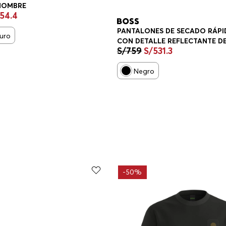
HOMBRE
54
.
4
PANTALONES DE SECADO RÁP
curo
CON DETALLE REFLECTANTE DE
S/
759
S/
531
.
3
MARCA PANTALONES REGULAR
FIT HOMBRE
Negro
-
50%