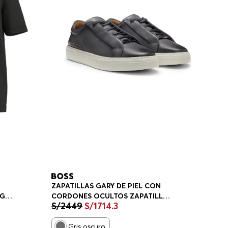
ZAPATILLAS GARY DE PIEL CON
OGO
CORDONES OCULTOS ZAPATILLAS
S/
2449
S/
1714
.
3
E
HOMBRE
Gris oscuro