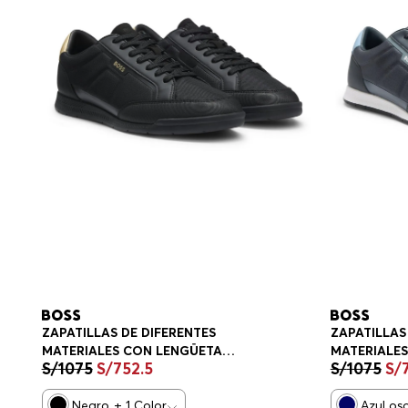
ZAPATILLAS DE DIFERENTES
ZAPATILLAS
MATERIALES CON LENGÜETA
MATERIALE
S/
1075
S/
752
.
5
S/
1075
S/
TRASERA EN CONTRASTE
TRASERA E
ZAPATILLAS HOMBRE
ZAPATILLA
Negro
+
1
Color
Azul os