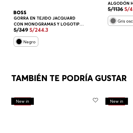
ALGODÓN 
S/
1136
S/
4
GORRA EN TEJIDO JACQUARD
Gris os
CON MONOGRAMAS Y LOGOTIPO
S/
349
S/
244
.
3
DE LETRAS GORRA HOMBRE
Negro
TAMBIÉN TE PODRÍA GUSTAR
-
30%
-
30%
New in
New in