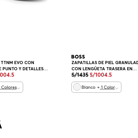
 TTNM EVO CON
ZAPATILLAS DE PIEL GRANULA
E PUNTO Y DETALLES
CON LENGÜETA TRASERA EN
1004
.
5
S/
1435
S/
1004
.
5
PATILLAS HOMBRE
CONTRASTE ZAPATILLAS HOM
Colores
Blanco
+
1
Color
Á