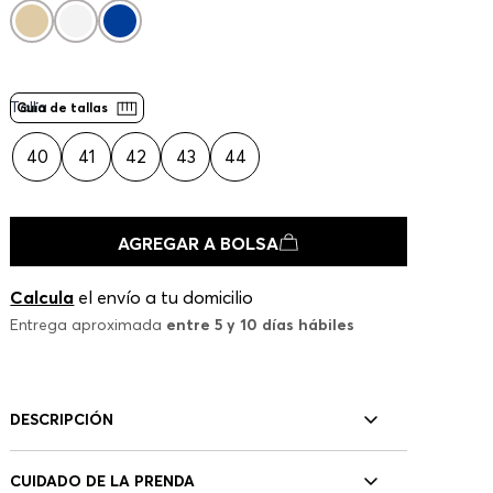
Talla
Guía de tallas
40
41
42
43
44
AGREGAR A BOLSA
Calcula
el envío a tu domicilio
Entrega aproximada
entre 5 y 10 días hábiles
DESCRIPCIÓN
CUIDADO DE LA PRENDA