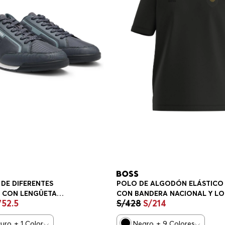
 DE DIFERENTES
POLO DE ALGODÓN ELÁSTICO
S CON LENGÜETA
CON BANDERA NACIONAL Y L
752
.
5
S/
428
S/
214
N CONTRASTE
PLAYERA REGULAR FIT HOMBR
S HOMBRE
curo
+
1
Color
Negro
+
9
Colores