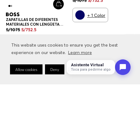
S/
1075
S/
752
.
5
ZAPATILLAS HOMBRE
+
1
Color
ZAPATILLAS DE DIFERENTES
MATERIALES CON LENGÜETA
TRASERA EN CONTRASTE
S/
1075
S/
752
.
5
ZAPATILLAS HOMBRE
+
1
Color
This website uses cookies to ensure you get the best
This website uses cookies to ensure you get the best
experience on our website.
experience on our website.
Learn more
Learn more
Asistente Virtual
Allow cookies
Allow cookies
Deny
Deny
Cookie Preferences
Cookie Preferences
Toca para pedirme algo
Hombre
Calzado
Zapatillas