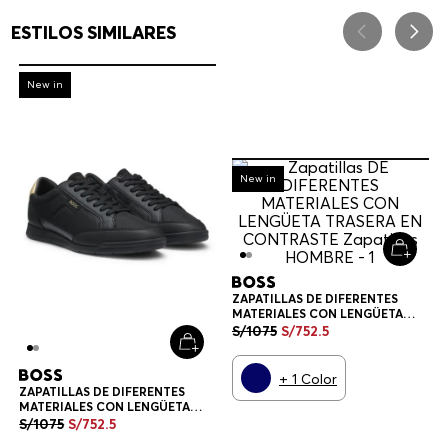
ESTILOS SIMILARES
-
30%
New in
-
30%
New in
ZAPATILLAS DE DIFERENTES
MATERIALES CON LENGÜETA
TRASERA EN CONTRASTE
S/
1075
S/
752
.
5
ZAPATILLAS HOMBRE
+
1
Color
ZAPATILLAS DE DIFERENTES
MATERIALES CON LENGÜETA
TRASERA EN CONTRASTE
S/
1075
S/
752
.
5
ZAPATILLAS HOMBRE