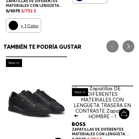
ZAPATILLAS DE DIFERENTES
MATERIALES CON LENGÜETA
TRASERA EN CONTRASTE
S/
1075
S/
752
.
5
ZAPATILLAS HOMBRE
+
1
Color
TAMBIÉN TE PODRÍA GUSTAR
-
30%
New in
-
30%
New in
ZAPATILLAS DE DIFERENTES
MATERIALES CON LENGÜETA
TRASERA EN CONTRASTE