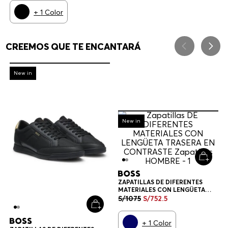
+
1
Color
CREEMOS QUE TE ENCANTARÁ
-
30%
New in
-
30%
New in
ZAPATILLAS DE DIFERENTES
MATERIALES CON LENGÜETA
TRASERA EN CONTRASTE
S/
1075
S/
752
.
5
ZAPATILLAS HOMBRE
+
1
Color