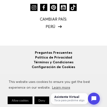
CAMBIAR PAÍS:
PERÚ
Preguntas Frecuentes
Politíca de Privacidad
Términos y Condiciones
Configuración de Cookies
This website uses cookies to ensure you get the best
This website uses cookies to ensure you get the best
©
2026
HUGO BOSS
Todos los Derechos Reservados.
experience on our website.
experience on our website.
Learn more
Learn more
Asistente Virtual
Allow cookies
Allow cookies
Deny
Deny
Cookie Preferences
Cookie Preferences
Toca para pedirme algo