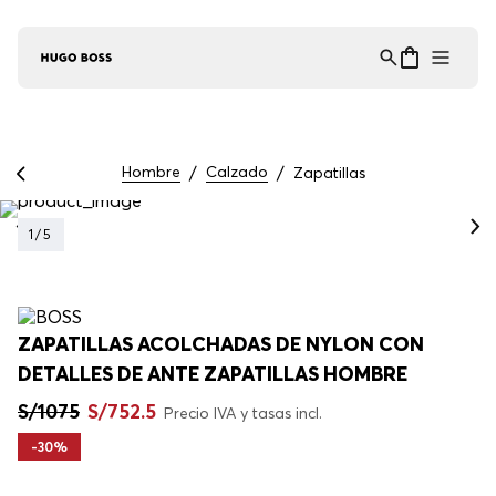
Asistente Virtual
−
⋮
en línea
Hombre
Calzado
Zapatillas
1
/
5
ZAPATILLAS ACOLCHADAS DE NYLON CON
DETALLES DE ANTE ZAPATILLAS HOMBRE
S/
1075
S/
752
.
5
Precio IVA y tasas incl.
-
30%