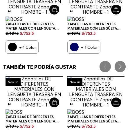
ZAPATILLAS DE DIFERENTES
ZAPATILLAS DE DIFERENTES
MATERIALES CON LENGÜETA
MATERIALES CON LENGÜETA
TRASERA EN CONTRASTE
TRASERA EN CONTRASTE
S/
1075
S/
752
.
5
S/
1075
S/
752
.
5
ZAPATILLAS HOMBRE
ZAPATILLAS HOMBRE
+
1
Color
+
1
Color
TAMBIÉN TE PODRÍA GUSTAR
-
30%
-
30%
New in
New in
ZAPATILLAS DE DIFERENTES
ZAPATILLAS DE DIFERENTES
MATERIALES CON LENGÜETA
MATERIALES CON LENGÜETA
TRASERA EN CONTRASTE
TRASERA EN CONTRASTE
S/
1075
S/
752
.
5
S/
1075
S/
752
.
5
ZAPATILLAS HOMBRE
ZAPATILLAS HOMBRE