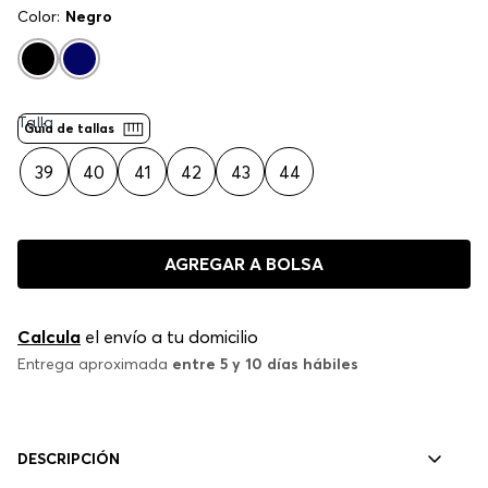
Color:
Negro
Talla
Guía de tallas
39
40
41
42
43
44
AGREGAR A BOLSA
Calcula
el envío a tu domicilio
Entrega aproximada
entre 5 y 10 días hábiles
DESCRIPCIÓN