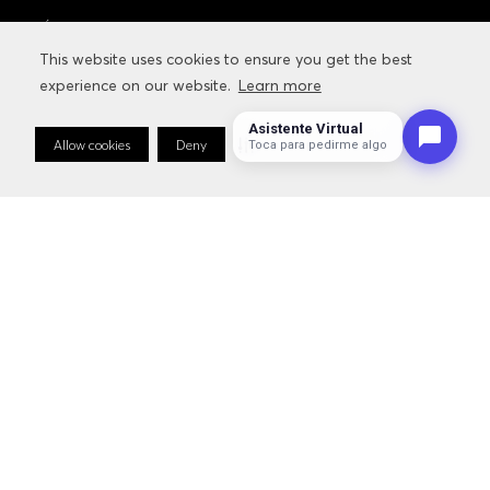
Únete y recibe 10% de descuento en tu próxima compra
This website uses cookies to ensure you get the best
This website uses cookies to ensure you get the best
SUSCRÍBETE
experience on our website.
experience on our website.
Learn more
Learn more
Asistente Virtual
NOVEDADES
Allow cookies
Allow cookies
Deny
Deny
Cookie Preferences
Cookie Preferences
Toca para pedirme algo
SALE
CONTACTO
SERVICIOS
INFORMACIÓN RELACIONADA CON LA MARCA