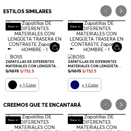
ESTILOS SIMILARES
-
30%
-
30%
New in
New in
ZAPATILLAS DE DIFERENTES
ZAPATILLAS DE DIFERENTES
MATERIALES CON LENGÜETA
MATERIALES CON LENGÜETA
TRASERA EN CONTRASTE
TRASERA EN CONTRASTE
S/
1075
S/
752
.
5
S/
1075
S/
752
.
5
ZAPATILLAS HOMBRE
ZAPATILLAS HOMBRE
+
1
Color
+
1
Color
CREEMOS QUE TE ENCANTARÁ
-
30%
-
30%
New in
New in