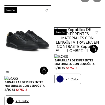
-
30%
New in
-
30%
New in
ZAPATILLAS DE DIFERENTES
MATERIALES CON LENGÜETA
TRASERA EN CONTRASTE
S/
1075
S/
752
.
5
ZAPATILLAS HOMBRE
+
1
Color
ZAPATILLAS DE DIFERENTES
MATERIALES CON LENGÜETA
TRASERA EN CONTRASTE
S/
1075
S/
752
.
5
ZAPATILLAS HOMBRE
+
1
Color