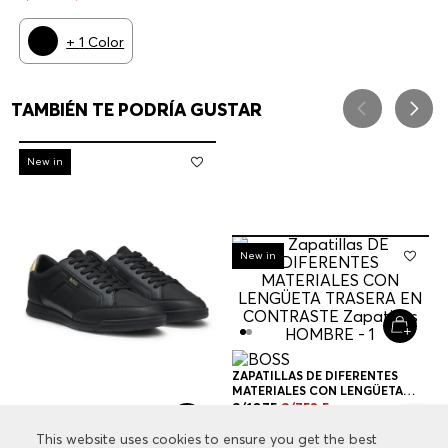
ZAPATILLAS DE DIFERENTES
MATERIALES CON LENGÜETA
TRASERA EN CONTRASTE
S/
1075
S/
752
.
5
ZAPATILLAS HOMBRE
+
1
Color
ZAPATILLAS DE DIFERENTES
MATERIALES CON LENGÜETA
TRASERA EN CONTRASTE
S/
1075
S/
752
.
5
ZAPATILLAS HOMBRE
+
1
Color
Hombre
Calzado
Zapatillas
This website uses cookies to ensure you get the best
This website uses cookies to ensure you get the best