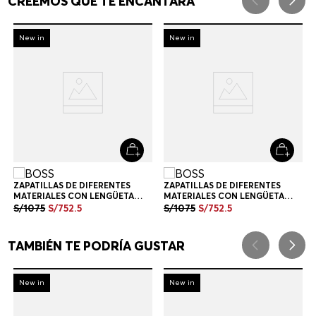
TAMBIÉN TE PODRÍA GUSTAR
-
30%
-
30%
New in
New in
ZAPATILLAS DE DIFERENTES
ZAPATILLAS DE DIFERENTES
MATERIALES CON LENGÜETA
MATERIALES CON LENGÜETA
TRASERA EN CONTRASTE
TRASERA EN CONTRASTE
S/
1075
S/
752
.
5
S/
1075
S/
752
.
5
ZAPATILLAS HOMBRE
ZAPATILLAS HOMBRE
+
1
Color
+
1
Color
Hombre
Ropa
Ropa De Playa