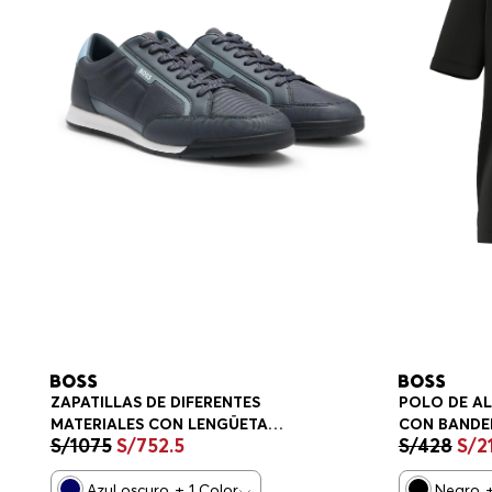
ZAPATILLAS DE DIFERENTES
POLO DE A
MATERIALES CON LENGÜETA
CON BANDE
S/
1075
S/
752
.
5
S/
428
S/
2
TRASERA EN CONTRASTE
PLAYERA RE
ZAPATILLAS HOMBRE
Azul oscuro
+
1
Color
Negro