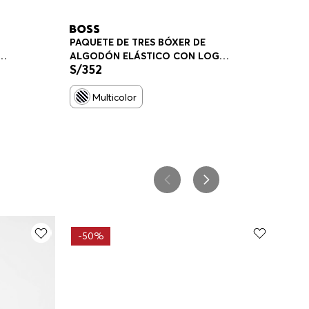
PAQUETE DE TRES BÓXER DE
ALGODÓN ELÁSTICO CON LOGO
S/
352
BOXER HOMBRE
Multicolor
-
50%