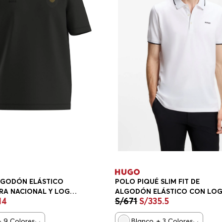
LGODÓN ELÁSTICO
POLO PIQUÉ SLIM FIT DE
RA NACIONAL Y LOGO
ALGODÓN ELÁSTICO CON LO
14
S/
671
S/
335
.
5
GULAR FIT HOMBRE
HOMBRE
+
9
Colores
Blanco
+
3
Colores