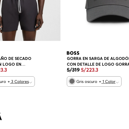
AÑO DE SECADO
GORRA EN SARGA DE ALGODÓ
N LOGO EN
CON DETALLE DE LOGO GORR
23
.
3
S/
319
S/
223
.
3
 TRAJE DE BAÑO
HOMBRE
curo
+
3
Colores
Gris oscuro
+
1
Color
Á