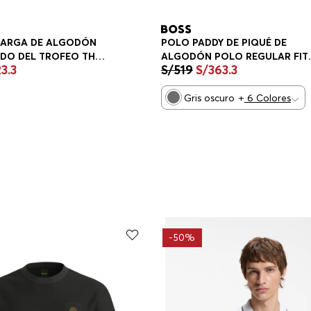
POLO PADDY DE PIQUÉ DE
SARGA DE ALGODÓN
ALGODÓN POLO REGULAR FIT
DO DEL TROFEO THE
S/
519
S/
363
.
3
23
.
3
HOMBRE
A HOMBRE
Gris oscuro
+
6
Colores
-
50%