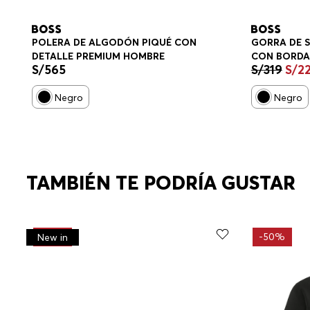
POLERA DE ALGODÓN PIQUÉ CON
GORRA DE 
DETALLE PREMIUM HOMBRE
CON BORDA
S/
565
S/
319
S/
2
OPEN GORR
Negro
Negro
TAMBIÉN TE PODRÍA GUSTAR
-
30%
-
50%
New in