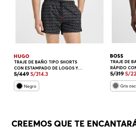
TRAJE DE B
TRAJE DE BAÑO TIPO SHORTS
RÁPIDO CO
CON ESTAMPADO DE LOGOS Y
S/
319
S/
2
S/
449
S/
314
.
3
CONTRASTE
CORDÓN EN LA CINTURA TRAJE
HOMBRE
DE BAÑO HOMBRE
Gris os
Negro
CREEMOS QUE TE ENCANTAR