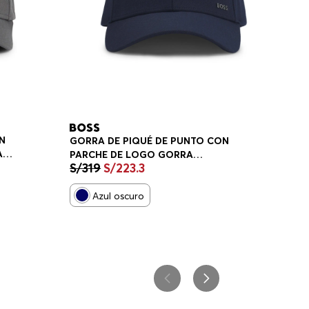
N
GORRA DE PIQUÉ DE PUNTO CON
A
PARCHE DE LOGO GORRA
S/
319
S/
223
.
3
HOMBRE
Azul oscuro