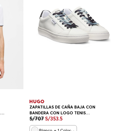
ZAPATILLAS DE CAÑA BAJA CON
GO
BANDERA CON LOGO TENIS
S/
707
S/
353
.
5
MUJER
Blanco
+
1
Color