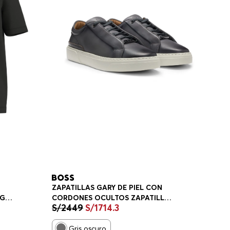
ZAPATILLAS GARY DE PIEL CON
OGO
CORDONES OCULTOS ZAPATILLAS
S/
2449
S/
1714
.
3
E
HOMBRE
Gris oscuro