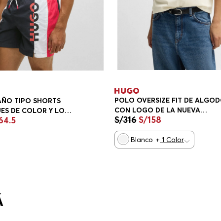
POLO OVERSIZE FIT DE ALGO
AÑO TIPO SHORTS
CON LOGO DE LA NUEVA
ES DE COLOR Y LOGO
S/
316
S/
158
64
.
5
TEMPORADA PLAYERA OVERSIZ
S TRAJE DE BAÑO
FIT MUJER
Blanco
+
1
Color
Á