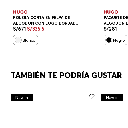
POLERA CORTA EN FELPA DE
PAQUETE DE
ALGODÓN CON LOGO BORDADO
ALGODÓN E
S/
671
S/
335
.
5
S/
281
SUDADERA RELAXED FIT MUJER
DE LOGO B
Blanco
Negro
TAMBIÉN TE PODRÍA GUSTAR
-
30%
-
30%
New in
New in