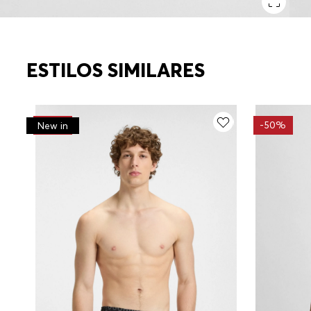
ESTILOS SIMILARES
-
30%
-
50%
New in