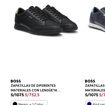
ZAPATILLAS DE DIFERENTES
ZAPATILLAS
MATERIALES CON LENGÜETA
MATERIALE
S/
1075
S/
752
.
5
S/
1075
S/
TRASERA EN CONTRASTE
TRASERA E
ZAPATILLAS HOMBRE
ZAPATILLA
Negro
+
1
Color
Azul os