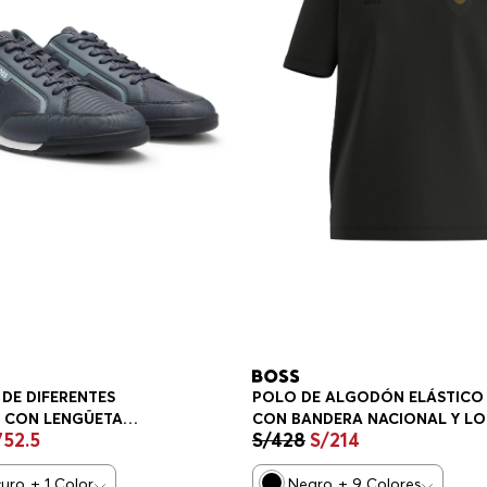
 DE DIFERENTES
POLO DE ALGODÓN ELÁSTICO
S CON LENGÜETA
CON BANDERA NACIONAL Y L
752
.
5
S/
428
S/
214
N CONTRASTE
PLAYERA REGULAR FIT HOMBR
S HOMBRE
curo
+
1
Color
Negro
+
9
Colores