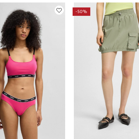
-
50%