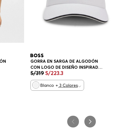
DÓN
GORRA EN SARGA DE ALGODÓN
CON LOGO DE DISEÑO INSPIRADO
S/
319
S/
223
.
3
E
EN EL TENIS GORRA HOMBRE
Blanco
+
3
Colores