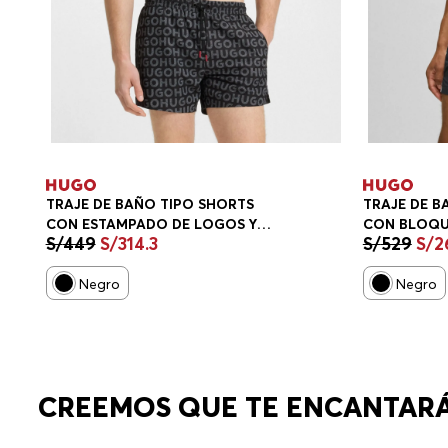
TRAJE DE BAÑO TIPO SHORTS
TRAJE DE B
CON ESTAMPADO DE LOGOS Y
CON BLOQU
S/
449
S/
314
.
3
S/
529
S/
2
CORDÓN EN LA CINTURA TRAJE
A DOS TONO
DE BAÑO HOMBRE
HOMBRE
Negro
Negro
CREEMOS QUE TE ENCANTAR