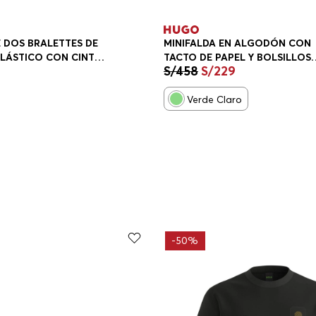
 DOS BRALETTES DE
MINIFALDA EN ALGODÓN CON
LÁSTICO CON CINTA
TACTO DE PAPEL Y BOLSILLOS
S/
458
S/
229
RA MUJER
CARGO FALDA MUJER
Verde Claro
-
50%