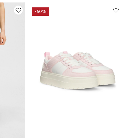
-
50%