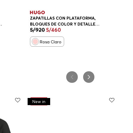
ZAPATILLAS CON PLATAFORMA,
BLOQUES DE COLOR Y DETALLE
S/
920
S/
460
DE LA MARCA TENIS MUJER
Rosa Claro
-
30%
New in