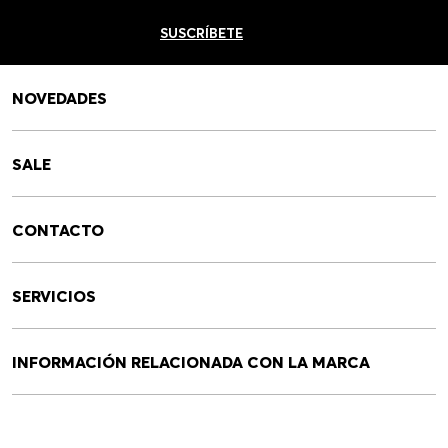
Newsletter HUGO BOSS
Únete y recibe 10% de descuento en tu próxima compra
SUSCRÍBETE
NOVEDADES
SALE
CONTACTO
SERVICIOS
INFORMACIÓN RELACIONADA CON LA MARCA