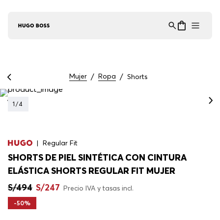
Asistente Virtual
−
⋮
en línea
Mujer
Ropa
Shorts
1
/
4
Regular Fit
SHORTS DE PIEL SINTÉTICA CON CINTURA
ELÁSTICA SHORTS REGULAR FIT MUJER
S/
494
S/
247
Precio IVA y tasas incl.
-
50%