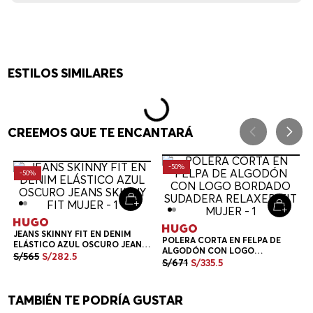
ESTILOS SIMILARES
CREEMOS QUE TE ENCANTARÁ
-
50%
-
50%
POLERA CORTA EN FELPA DE
ALGODÓN CON LOGO
JEANS SKINNY FIT EN DENIM
BORDADO SUDADERA RELAXED
S/
671
S/
335
.
5
ELÁSTICO AZUL OSCURO JEANS
FIT MUJER
SKINNY FIT MUJER
S/
565
S/
282
.
5
Blanco