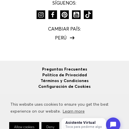
SÍGUENOS:
CAMBIAR PAÍS:
PERÚ
Preguntas Frecuentes
Politíca de Privacidad
Términos y Condiciones
Configuración de Cookies
This website uses cookies to ensure you get the best
This website uses cookies to ensure you get the best
©
2026
HUGO BOSS
Todos los Derechos Reservados.
experience on our website.
experience on our website.
Learn more
Learn more
Asistente Virtual
Allow cookies
Allow cookies
Deny
Deny
Cookie Preferences
Cookie Preferences
Toca para pedirme algo