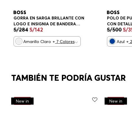
POLO DE P
GORRA EN SARGA BRILLANTE CON
CON DETAL
LOGO E INSIGNIA DE BANDERA
S/
500
S/
3
S/
284
S/
142
REGULAR F
NACIONAL GORRA HOMBRE
Azul
+
Amarillo Claro
+
7
Colores
TAMBIÉN TE PODRÍA GUSTAR
-
30%
-
30%
New in
New in