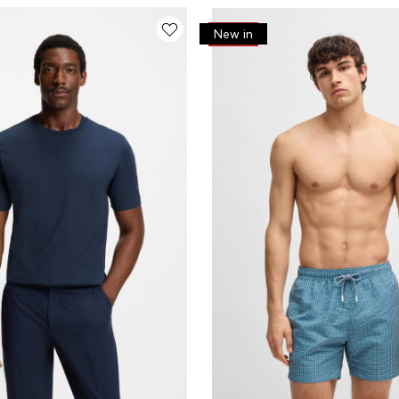
-
30%
New in