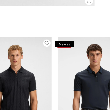
-
30%
New in