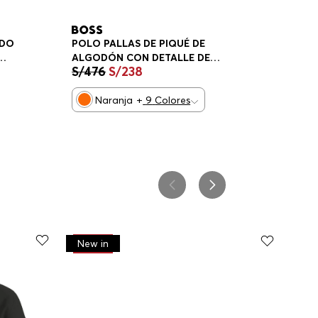
POLO PALLAS DE PIQUÉ DE
ADO
ALGODÓN CON DETALLE DE
S/
476
S/
238
LOGOTIPO POLO REGULAR FIT
HOMBRE
Naranja
+
9
Colores
-
30%
New in