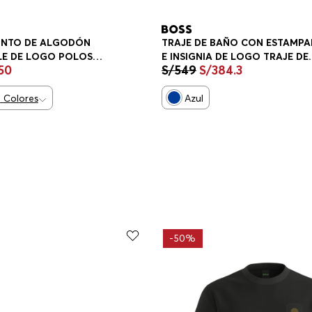
UNTO DE ALGODÓN
TRAJE DE BAÑO CON ESTAMP
LE DE LOGO POLOS
E INSIGNIA DE LOGO TRAJE DE
50
S/
549
S/
384
.
3
IT HOMBRE
BAÑO HOMBRE
2
Colores
Azul
-
50%