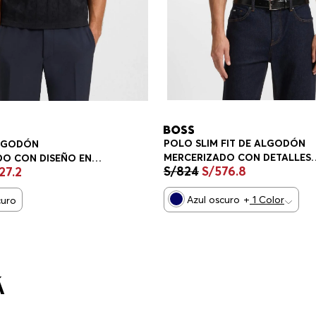
POLO SLIM FIT DE ALGODÓN
LGODÓN
MERCERIZADO CON DETALLES
DO CON DISEÑO EN
S/
824
S/
576
.
8
27
.
2
ESTRUCTURADOS POLO SLIM F
POLO RELAXED FIT
HOMBRE
Azul oscuro
+
1
Color
curo
Á