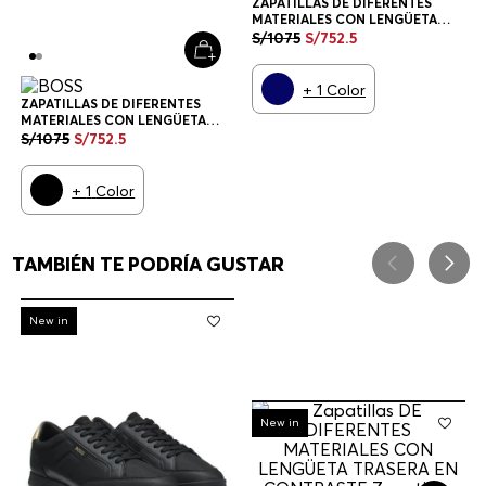
ZAPATILLAS DE DIFERENTES
MATERIALES CON LENGÜETA
TRASERA EN CONTRASTE
S/
1075
S/
752
.
5
ZAPATILLAS HOMBRE
+
1
Color
ZAPATILLAS DE DIFERENTES
MATERIALES CON LENGÜETA
TRASERA EN CONTRASTE
S/
1075
S/
752
.
5
ZAPATILLAS HOMBRE
+
1
Color
TAMBIÉN TE PODRÍA GUSTAR
-
30%
New in
-
30%
New in