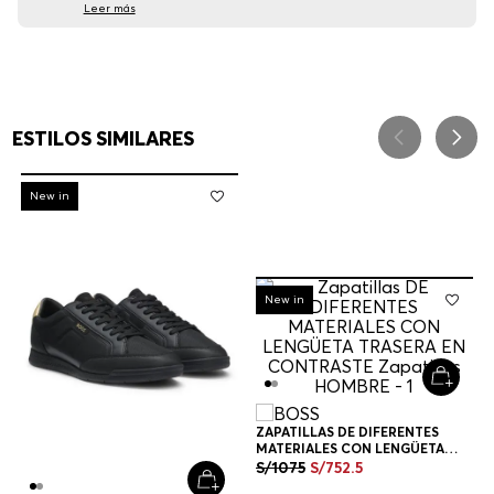
Leer más
ESTILOS SIMILARES
-
30%
New in
-
30%
New in
ZAPATILLAS DE DIFERENTES
MATERIALES CON LENGÜETA
TRASERA EN CONTRASTE
S/
1075
S/
752
.
5
ZAPATILLAS HOMBRE