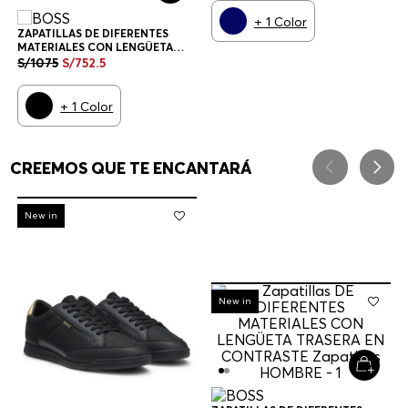
+
1
Color
ZAPATILLAS DE DIFERENTES
MATERIALES CON LENGÜETA
TRASERA EN CONTRASTE
S/
1075
S/
752
.
5
ZAPATILLAS HOMBRE
+
1
Color
CREEMOS QUE TE ENCANTARÁ
-
30%
New in
-
30%
New in