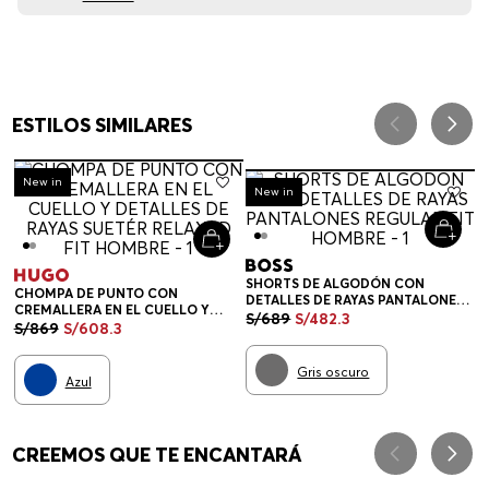
ESTILOS SIMILARES
-
30%
New in
-
30%
New in
SHORTS DE ALGODÓN CON
CHOMPA DE PUNTO CON
DETALLES DE RAYAS PANTALONES
CREMALLERA EN EL CUELLO Y
REGULAR FIT HOMBRE
S/
689
S/
482
.
3
DETALLES DE RAYAS SUETÉR
S/
869
S/
608
.
3
RELAXED FIT HOMBRE
Gris oscuro
Azul
CREEMOS QUE TE ENCANTARÁ