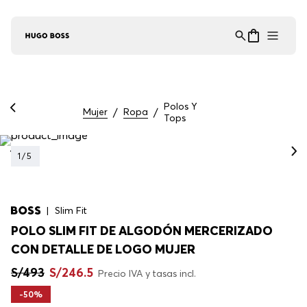
Asistente Virtual
−
⋮
en línea
Polos Y
Mujer
Ropa
Tops
1
/
5
Slim Fit
POLO SLIM FIT DE ALGODÓN MERCERIZADO
CON DETALLE DE LOGO MUJER
S/
493
S/
246
.
5
Precio IVA y tasas incl.
-
50%