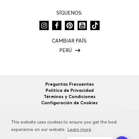
SÍGUENOS:
CAMBIAR PAÍS:
PERÚ
Preguntas Frecuentes
Politíca de Privacidad
Términos y Condiciones
Configuración de Cookies
This website uses cookies to ensure you get the best
This website uses cookies to ensure you get the best
©
2026
HUGO BOSS
Todos los Derechos Reservados.
experience on our website.
experience on our website.
Learn more
Learn more