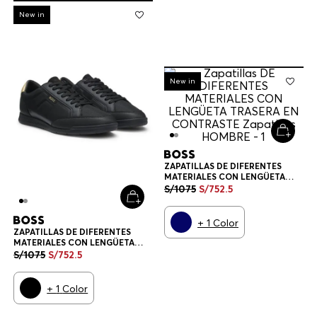
-
30%
New in
-
30%
New in
ZAPATILLAS DE DIFERENTES
MATERIALES CON LENGÜETA
TRASERA EN CONTRASTE
S/
1075
S/
752
.
5
ZAPATILLAS HOMBRE
+
1
Color
ZAPATILLAS DE DIFERENTES
MATERIALES CON LENGÜETA
TRASERA EN CONTRASTE
S/
1075
S/
752
.
5
ZAPATILLAS HOMBRE
+
1
Color