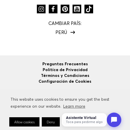
CAMBIAR PAÍS:
PERÚ
Preguntas Frecuentes
Politíca de Privacidad
Términos y Condiciones
Configuración de Cookies
This website uses cookies to ensure you get the best
This website uses cookies to ensure you get the best
©
2026
HUGO BOSS
Todos los Derechos Reservados.
experience on our website.
experience on our website.
Learn more
Learn more
Asistente Virtual
Allow cookies
Allow cookies
Deny
Deny
Cookie Preferences
Cookie Preferences
Toca para pedirme algo