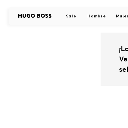
Sale
Hombre
Muje
¡L
Ve
se