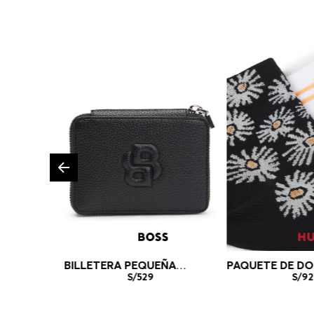
BILLETERA PEQUEÑA
PAQUETE DE DO
GRANULADA CON
S/
529
MEDIAS CORTO
S/
92
MONOGRAMA DOUBLE B
ALGODÓN MEDI
BILLETERA MUJER