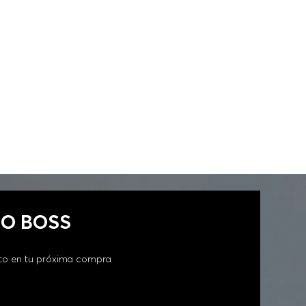
FIT MUJER
GO BOSS
to en tu próxima compra