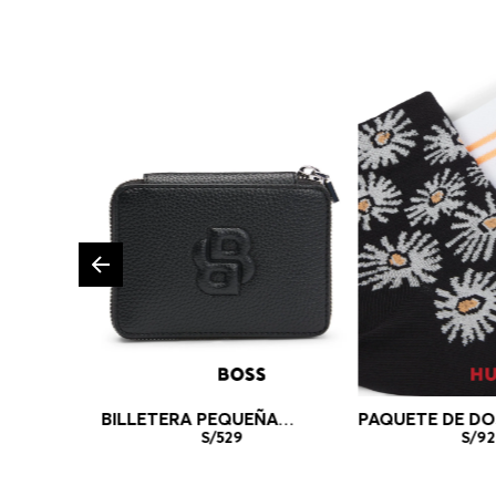
BILLETERA PEQUEÑA
PAQUETE DE DO
GRANULADA CON
S/
529
MEDIAS CORTO
S/
92
MONOGRAMA DOUBLE B
ALGODÓN MEDI
BILLETERA MUJER