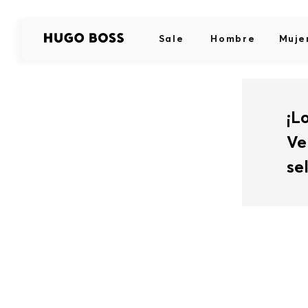
Sale
Hombre
Muje
¡L
Ve
se