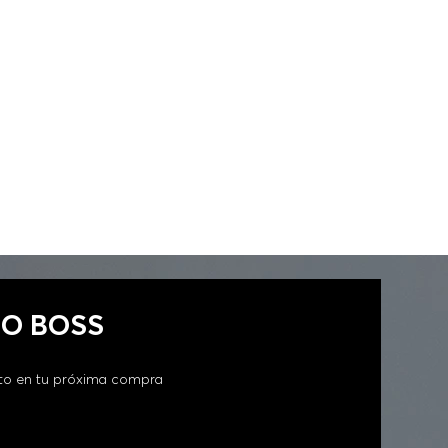
FIT MUJER
GO BOSS
to en tu próxima compra