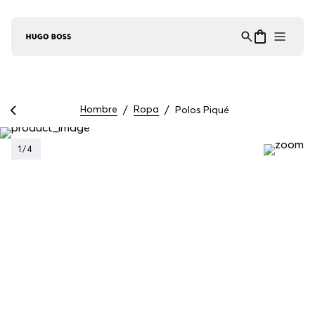
Asistente Virtual
−
⋮
en línea
Hombre
Ropa
Polos Piqué
1
/
4