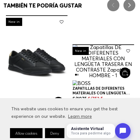
ZAPATILLAS DE DIFERENTES
MATERIALES CON LENGÜETA
TRASERA EN CONTRASTE
S/
1075
S/
752
.
5
ZAPATILLAS HOMBRE
+
1
Color
ZAPATILLAS DE DIFERENTES
MATERIALES CON LENGÜETA
TRASERA EN CONTRASTE
S/
1075
S/
752
.
5
ZAPATILLAS HOMBRE
+
1
Color
Hombre
Ropa
Polos Piqué
This website uses cookies to ensure you get the best
This website uses cookies to ensure you get the best
experience on our website.
experience on our website.
Learn more
Learn more
Asistente Virtual
AGREGAR A BOLSA
Allow cookies
Allow cookies
Deny
Deny
Cookie Preferences
Cookie Preferences
Toca para pedirme algo