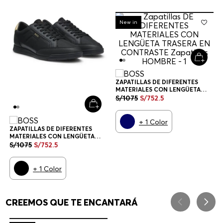
-
30%
New in
ZAPATILLAS DE DIFERENTES
MATERIALES CON LENGÜETA
TRASERA EN CONTRASTE
S/
1075
S/
752
.
5
ZAPATILLAS HOMBRE
+
1
Color
ZAPATILLAS DE DIFERENTES
MATERIALES CON LENGÜETA
TRASERA EN CONTRASTE
S/
1075
S/
752
.
5
ZAPATILLAS HOMBRE
+
1
Color
CREEMOS QUE TE ENCANTARÁ