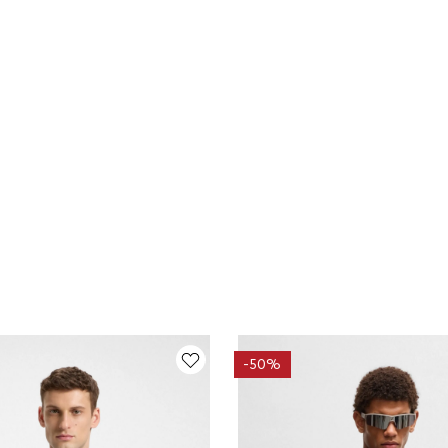
-
50%