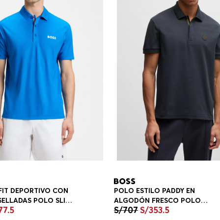
POLO ESTILO PADDY EN
FIT DEPORTIVO CON
ALGODÓN FRESCO POLO
ELLADAS POLO SLIM
S/
707
S/
353
.
5
77
.
5
REGULAR FIT HOMBRE