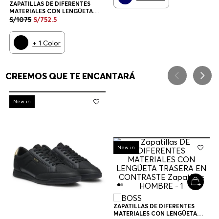
ZAPATILLAS DE DIFERENTES
MATERIALES CON LENGÜETA
TRASERA EN CONTRASTE
S/
1075
S/
752
.
5
ZAPATILLAS HOMBRE
+
1
Color
CREEMOS QUE TE ENCANTARÁ
-
30%
New in
-
30%
New in
ZAPATILLAS DE DIFERENTES
MATERIALES CON LENGÜETA