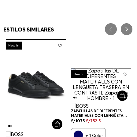
ESTILOS SIMILARES
-
30%
New in
-
30%
New in
ZAPATILLAS DE DIFERENTES
MATERIALES CON LENGÜETA
TRASERA EN CONTRASTE
S/
1075
S/
752
.
5
ZAPATILLAS HOMBRE
+
1
Color