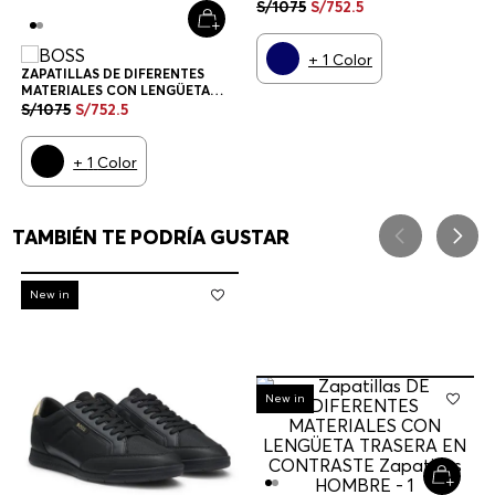
TRASERA EN CONTRASTE
S/
1075
S/
752
.
5
ZAPATILLAS HOMBRE
+
1
Color
ZAPATILLAS DE DIFERENTES
MATERIALES CON LENGÜETA
TRASERA EN CONTRASTE
S/
1075
S/
752
.
5
ZAPATILLAS HOMBRE
+
1
Color
TAMBIÉN TE PODRÍA GUSTAR
-
30%
New in
-
30%
New in