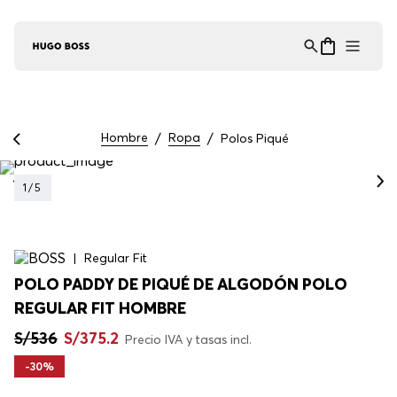
Asistente Virtual
−
⋮
en línea
Hombre
Ropa
Polos Piqué
1
/
5
Regular Fit
POLO PADDY DE PIQUÉ DE ALGODÓN POLO
REGULAR FIT HOMBRE
S/
536
S/
375
.
2
Precio IVA y tasas incl.
-
30%