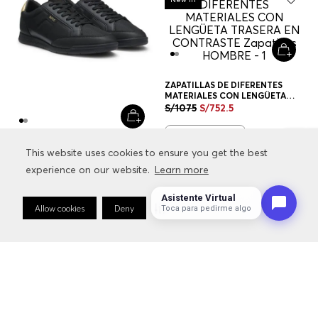
ZAPATILLAS DE DIFERENTES
MATERIALES CON LENGÜETA
TRASERA EN CONTRASTE
S/
1075
S/
752
.
5
ZAPATILLAS HOMBRE
+
1
Color
ZAPATILLAS DE DIFERENTES
This website uses cookies to ensure you get the best
This website uses cookies to ensure you get the best
MATERIALES CON LENGÜETA
experience on our website.
experience on our website.
Learn more
Learn more
TRASERA EN CONTRASTE
S/
1075
S/
752
.
5
ZAPATILLAS HOMBRE
Asistente Virtual
+
1
Color
Allow cookies
Allow cookies
Deny
Deny
Cookie Preferences
Cookie Preferences
Toca para pedirme algo