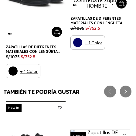
ZAPATILLAS DE DIFERENTES
MATERIALES CON LENGÜETA
TRASERA EN CONTRASTE
S/
1075
S/
752
.
5
ZAPATILLAS HOMBRE
+
1
Color
ZAPATILLAS DE DIFERENTES
MATERIALES CON LENGÜETA
TRASERA EN CONTRASTE
S/
1075
S/
752
.
5
ZAPATILLAS HOMBRE
+
1
Color
TAMBIÉN TE PODRÍA GUSTAR
-
30%
New in
-
30%
New in