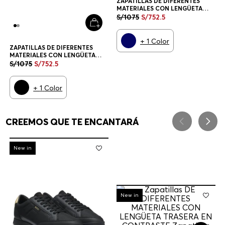
ZAPATILLAS DE DIFERENTES
MATERIALES CON LENGÜETA
TRASERA EN CONTRASTE
S/
1075
S/
752
.
5
ZAPATILLAS HOMBRE
+
1
Color
ZAPATILLAS DE DIFERENTES
MATERIALES CON LENGÜETA
TRASERA EN CONTRASTE
S/
1075
S/
752
.
5
ZAPATILLAS HOMBRE
+
1
Color
CREEMOS QUE TE ENCANTARÁ
-
30%
New in
-
30%
New in