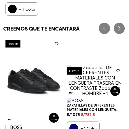
+
1
Color
CREEMOS QUE TE ENCANTARÁ
-
30%
New in
-
30%
New in
ZAPATILLAS DE DIFERENTES
MATERIALES CON LENGÜETA
TRASERA EN CONTRASTE
S/
1075
S/
752
.
5
ZAPATILLAS HOMBRE
+
1
Color