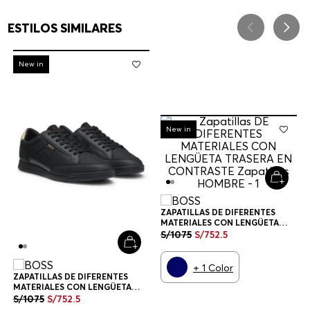
ESTILOS SIMILARES
-
30%
New in
-
30%
New in
ZAPATILLAS DE DIFERENTES
MATERIALES CON LENGÜETA
TRASERA EN CONTRASTE
S/
1075
S/
752
.
5
ZAPATILLAS HOMBRE
+
1
Color
ZAPATILLAS DE DIFERENTES
MATERIALES CON LENGÜETA
TRASERA EN CONTRASTE
S/
1075
S/
752
.
5
ZAPATILLAS HOMBRE