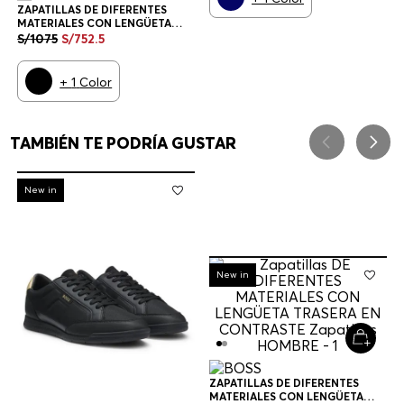
ZAPATILLAS DE DIFERENTES
MATERIALES CON LENGÜETA
TRASERA EN CONTRASTE
S/
1075
S/
752
.
5
ZAPATILLAS HOMBRE
+
1
Color
TAMBIÉN TE PODRÍA GUSTAR
-
30%
New in
-
30%
New in
ZAPATILLAS DE DIFERENTES
MATERIALES CON LENGÜETA