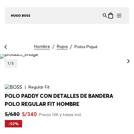
Asistente Virtual
−
⋮
en línea
Hombre
Ropa
Polos Piqué
1
/
5
Regular Fit
POLO PADDY CON DETALLES DE BANDERA
POLO REGULAR FIT HOMBRE
S/
680
S/
340
Precio IVA y tasas incl.
-
50%