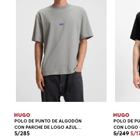
POLO DE PUNTO DE ALGODÓN
POLO DE P
CON PARCHE DE LOGO AZUL
CON LOGO 
S/
285
S/
249
S/
1
POLOS REGULAR FIT HOMBRE
PLAYERA RE