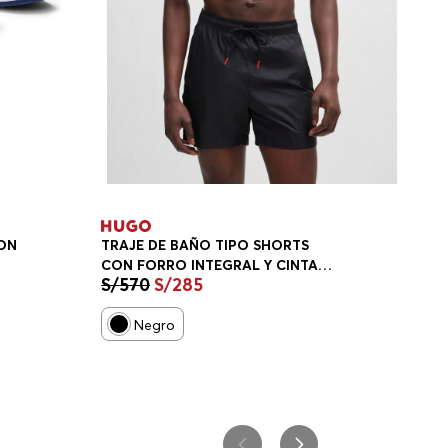
CON
TRAJE DE BAÑO TIPO SHORTS
CON FORRO INTEGRAL Y CINTA
S/
570
S/
285
CON LOGO HOMBRE
Negro