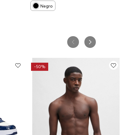
Negro
-
50%