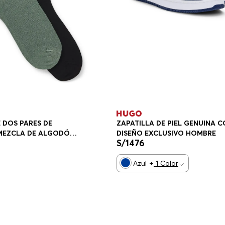
ZAPATILLA DE PIEL GENUINA 
 DOS PARES DE
DISEÑO EXCLUSIVO HOMBRE
 MEZCLA DE ALGODÓN
S/
1476
9638343
Azul
+
1
Color