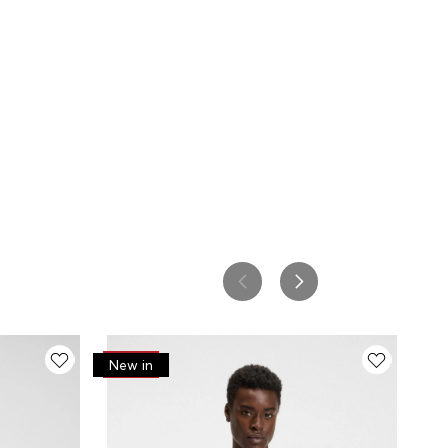
-
30%
New in