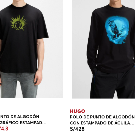
UNTO DE ALGODÓN
POLO DE PUNTO DE ALGODÓN
GRÁFICO ESTAMPADO
CON ESTAMPADO DE ÁGUILA
74
.
3
S/
428
GULAR FIT HOMBRE
POLOS REGULAR FIT HOMBRE