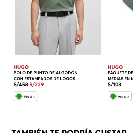
POLO DE PUNTO DE ALGODÓN
PAQUETE DE
CON ESTAMPADOS DE LOGOS
MEDIAS EN
S/
458
S/
229
S/
103
APILADOS AHUMADOS PLAYERA
VERDE 5046
RELAXED FIT HOMBRE
Verde
Verde