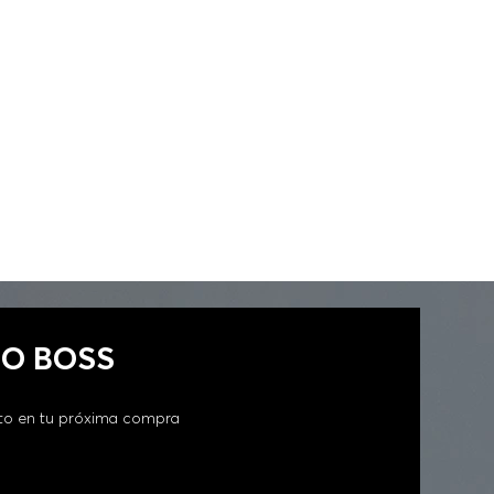
FIT MUJER
GO BOSS
to en tu próxima compra