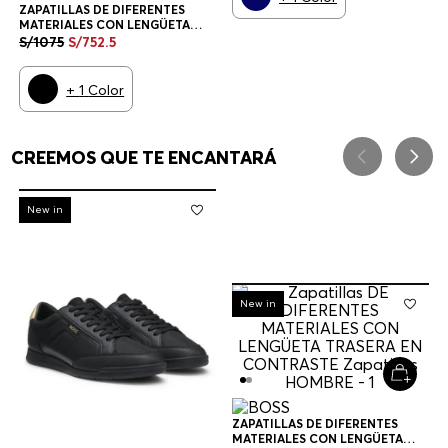
ZAPATILLAS DE DIFERENTES
MATERIALES CON LENGÜETA
TRASERA EN CONTRASTE
S/
1075
S/
752
.
5
ZAPATILLAS HOMBRE
+
1
Color
CREEMOS QUE TE ENCANTARÁ
-
30%
New in
-
30%
New in
ZAPATILLAS DE DIFERENTES
MATERIALES CON LENGÜETA