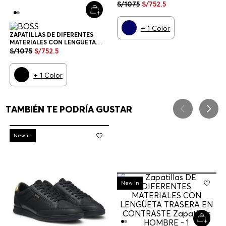
TRASERA EN CONTRASTE
S/
1075
S/
752
.
5
ZAPATILLAS HOMBRE
+
1
Color
ZAPATILLAS DE DIFERENTES
MATERIALES CON LENGÜETA
TRASERA EN CONTRASTE
S/
1075
S/
752
.
5
ZAPATILLAS HOMBRE
+
1
Color
TAMBIÉN TE PODRÍA GUSTAR
-
30%
New in
-
30%
New in