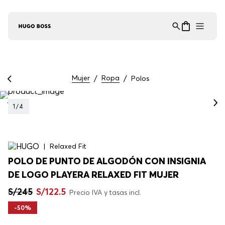
Asistente Virtual
−
⋮
en línea
Mujer
Ropa
Polos
1
/
4
Relaxed Fit
POLO DE PUNTO DE ALGODÓN CON INSIGNIA
DE LOGO PLAYERA RELAXED FIT MUJER
S/
245
S/
122
.
5
Precio IVA y tasas incl.
-
50%