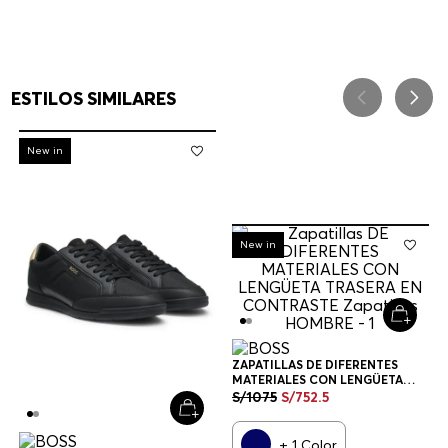
ESTILOS SIMILARES
-
30%
New in
-
30%
New in
ZAPATILLAS DE DIFERENTES
MATERIALES CON LENGÜETA
TRASERA EN CONTRASTE
S/
1075
S/
752
.
5
ZAPATILLAS HOMBRE
+
1
Color