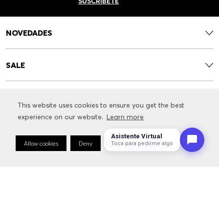
SUSCRÍBETE
NOVEDADES
SALE
CONTACTO
This website uses cookies to ensure you get the best
This website uses cookies to ensure you get the best
experience on our website.
experience on our website.
Learn more
Learn more
SERVICIOS
Asistente Virtual
Allow cookies
Allow cookies
Deny
Deny
Cookie Preferences
Cookie Preferences
Toca para pedirme algo
INFORMACIÓN RELACIONADA CON LA MARCA
SÍGUENOS: