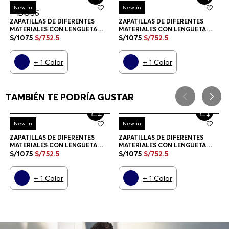
ZAPATILLAS DE DIFERENTES
MATERIALES CON LENGÜETA
TRASERA EN CONTRASTE
S/
1075
S/
752
.
5
ZAPATILLAS HOMBRE
+
1
Color
ZAPATILLAS DE DIFERENTES
MATERIALES CON LENGÜETA
TRASERA EN CONTRASTE
S/
1075
S/
752
.
5
ZAPATILLAS HOMBRE
+
1
Color
CREEMOS QUE TE ENCANTARÁ
-
30%
New in
-
30%
New in