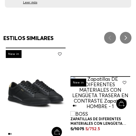
Leer más
ESTILOS SIMILARES
-
30%
New in
-
30%
New in
ZAPATILLAS DE DIFERENTES
MATERIALES CON LENGÜETA
TRASERA EN CONTRASTE
S/
1075
S/
752
.
5
ZAPATILLAS HOMBRE