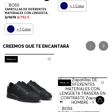
+
1
Color
ZAPATILLAS DE DIFERENTES
MATERIALES CON LENGÜETA
TRASERA EN CONTRASTE
S/
1075
S/
752
.
5
ZAPATILLAS HOMBRE
+
1
Color
CREEMOS QUE TE ENCANTARÁ
-
30%
New in
-
30%
New in