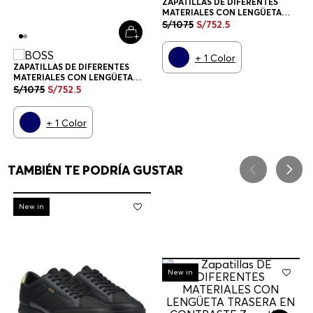
ZAPATILLAS DE DIFERENTES
MATERIALES CON LENGÜETA
TRASERA EN CONTRASTE
S/
1075
S/
752
.
5
ZAPATILLAS HOMBRE
+
1
Color
ZAPATILLAS DE DIFERENTES
MATERIALES CON LENGÜETA
TRASERA EN CONTRASTE
S/
1075
S/
752
.
5
ZAPATILLAS HOMBRE
+
1
Color
TAMBIÉN TE PODRÍA GUSTAR
-
30%
New in
-
30%
New in