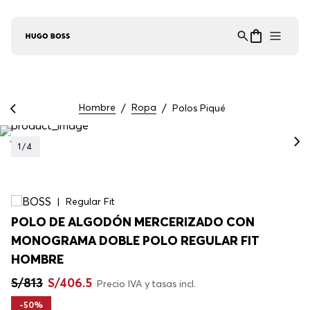
Asistente Virtual
−
⋮
en línea
Hombre
Ropa
Polos Piqué
1
/
4
Regular Fit
POLO DE ALGODÓN MERCERIZADO CON
MONOGRAMA DOBLE POLO REGULAR FIT
HOMBRE
S/
813
S/
406
.
5
Precio IVA y tasas incl.
-
50%