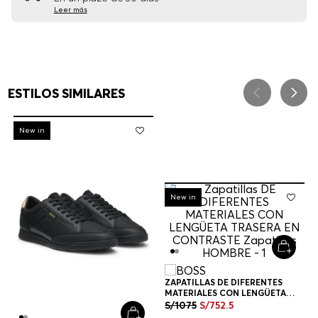
Leer más
ESTILOS SIMILARES
-
30%
New in
-
30%
New in
ZAPATILLAS DE DIFERENTES
MATERIALES CON LENGÜETA
TRASERA EN CONTRASTE
S/
1075
S/
752
.
5
ZAPATILLAS HOMBRE