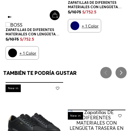
ZAPATILLAS DE DIFERENTES
MATERIALES CON LENGÜETA
TRASERA EN CONTRASTE
S/
1075
S/
752
.
5
ZAPATILLAS HOMBRE
+
1
Color
ZAPATILLAS DE DIFERENTES
MATERIALES CON LENGÜETA
TRASERA EN CONTRASTE
S/
1075
S/
752
.
5
ZAPATILLAS HOMBRE
+
1
Color
TAMBIÉN TE PODRÍA GUSTAR
-
30%
New in
-
30%
New in