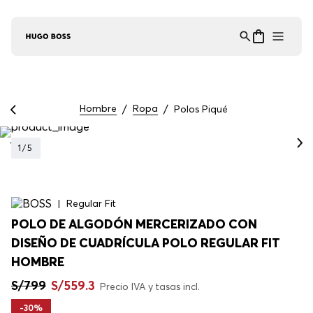
Asistente Virtual
−
⋮
en línea
Hombre
Ropa
Polos Piqué
1
/
5
Regular Fit
POLO DE ALGODÓN MERCERIZADO CON
DISEÑO DE CUADRÍCULA POLO REGULAR FIT
HOMBRE
S/
799
S/
559
.
3
Precio IVA y tasas incl.
-
30%