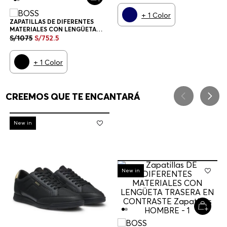
+
1
Color
ZAPATILLAS DE DIFERENTES
MATERIALES CON LENGÜETA
TRASERA EN CONTRASTE
S/
1075
S/
752
.
5
ZAPATILLAS HOMBRE
+
1
Color
CREEMOS QUE TE ENCANTARÁ
-
30%
New in
-
30%
New in