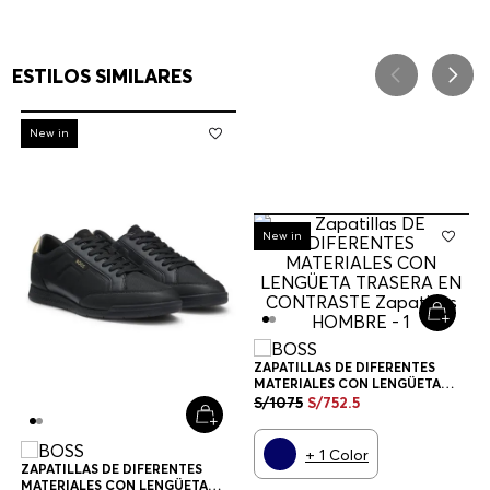
ESTILOS SIMILARES
-
30%
New in
-
30%
New in
ZAPATILLAS DE DIFERENTES
MATERIALES CON LENGÜETA
TRASERA EN CONTRASTE
S/
1075
S/
752
.
5
ZAPATILLAS HOMBRE
+
1
Color
ZAPATILLAS DE DIFERENTES
MATERIALES CON LENGÜETA