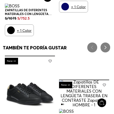
+
1
Color
ZAPATILLAS DE DIFERENTES
MATERIALES CON LENGÜETA
TRASERA EN CONTRASTE
S/
1075
S/
752
.
5
ZAPATILLAS HOMBRE
+
1
Color
TAMBIÉN TE PODRÍA GUSTAR
-
30%
New in
-
30%
New in