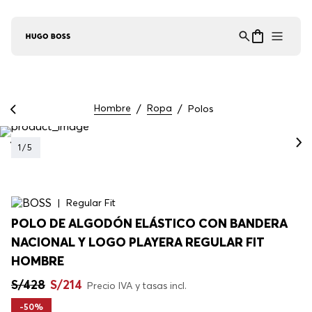
Asistente Virtual
−
⋮
en línea
Hombre
Ropa
Polos
1
/
5
Regular Fit
POLO DE ALGODÓN ELÁSTICO CON BANDERA
NACIONAL Y LOGO PLAYERA REGULAR FIT
HOMBRE
S/
428
S/
214
Precio IVA y tasas incl.
-
50%