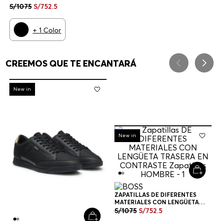
TRASERA EN CONTRASTE
S/
1075
S/
752
.
5
ZAPATILLAS HOMBRE
+
1
Color
CREEMOS QUE TE ENCANTARÁ
-
30%
New in
-
30%
New in
ZAPATILLAS DE DIFERENTES
MATERIALES CON LENGÜETA
TRASERA EN CONTRASTE
S/
1075
S/
752
.
5
ZAPATILLAS HOMBRE