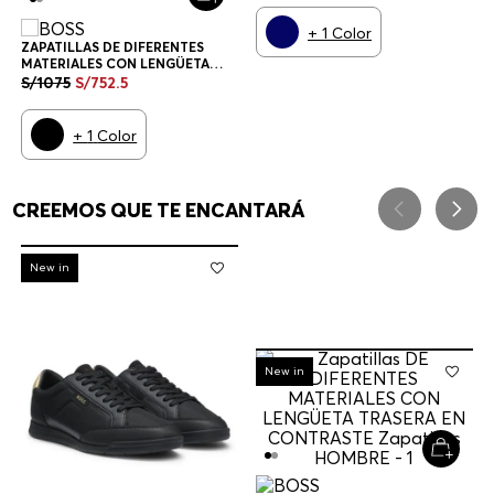
+
1
Color
ZAPATILLAS DE DIFERENTES
MATERIALES CON LENGÜETA
TRASERA EN CONTRASTE
S/
1075
S/
752
.
5
ZAPATILLAS HOMBRE
+
1
Color
CREEMOS QUE TE ENCANTARÁ
-
30%
New in
-
30%
New in