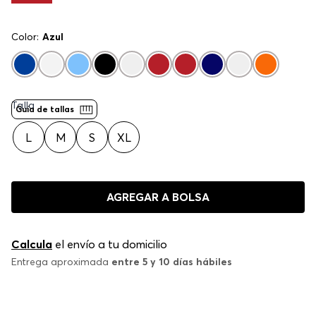
Color:
Azul
Talla
Guía de tallas
L
M
S
XL
AGREGAR A BOLSA
Calcula
el envío a tu domicilio
Entrega aproximada
entre 5 y 10 días hábiles