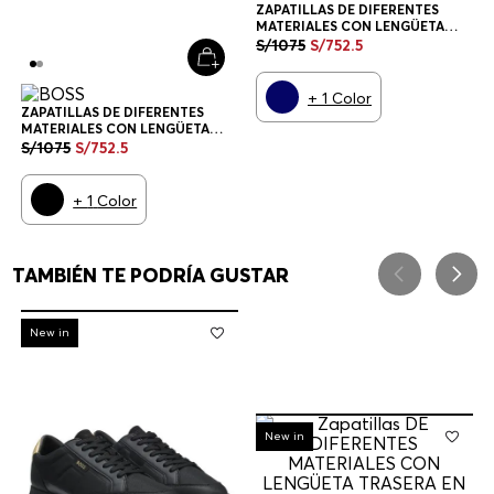
ZAPATILLAS DE DIFERENTES
MATERIALES CON LENGÜETA
TRASERA EN CONTRASTE
S/
1075
S/
752
.
5
ZAPATILLAS HOMBRE
+
1
Color
ZAPATILLAS DE DIFERENTES
MATERIALES CON LENGÜETA
TRASERA EN CONTRASTE
S/
1075
S/
752
.
5
ZAPATILLAS HOMBRE
+
1
Color
TAMBIÉN TE PODRÍA GUSTAR
-
30%
New in
-
30%
New in