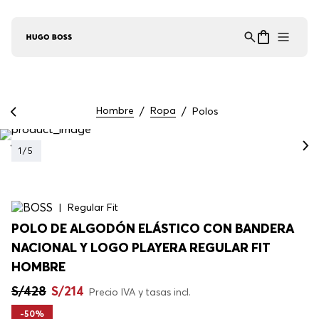
Asistente Virtual
−
⋮
en línea
Hombre
Ropa
Polos
1
/
5
Regular Fit
POLO DE ALGODÓN ELÁSTICO CON BANDERA
NACIONAL Y LOGO PLAYERA REGULAR FIT
HOMBRE
S/
428
S/
214
Precio IVA y tasas incl.
-
50%