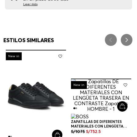
Leer más
ESTILOS SIMILARES
-
30%
New in
-
30%
New in
ZAPATILLAS DE DIFERENTES
MATERIALES CON LENGÜETA
TRASERA EN CONTRASTE
S/
1075
S/
752
.
5
ZAPATILLAS HOMBRE