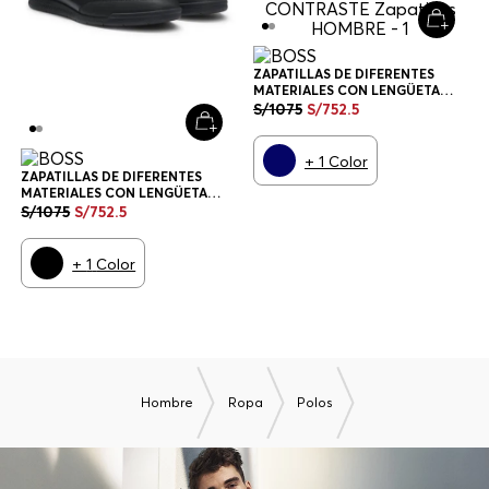
ZAPATILLAS DE DIFERENTES
MATERIALES CON LENGÜETA
TRASERA EN CONTRASTE
S/
1075
S/
752
.
5
ZAPATILLAS HOMBRE
+
1
Color
ZAPATILLAS DE DIFERENTES
MATERIALES CON LENGÜETA
TRASERA EN CONTRASTE
S/
1075
S/
752
.
5
ZAPATILLAS HOMBRE
+
1
Color
Hombre
Ropa
Polos