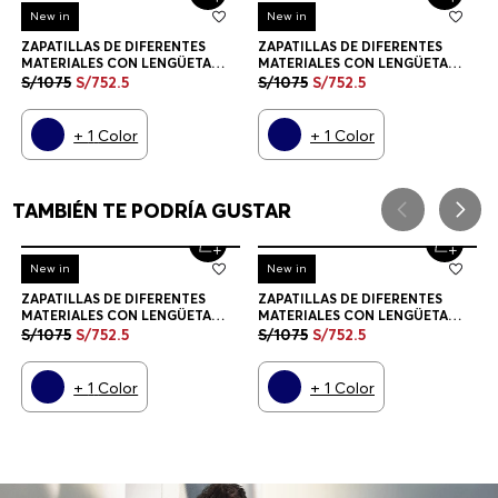
ZAPATILLAS DE DIFERENTES
MATERIALES CON LENGÜETA
TRASERA EN CONTRASTE
S/
1075
S/
752
.
5
ZAPATILLAS HOMBRE
+
1
Color
ZAPATILLAS DE DIFERENTES
MATERIALES CON LENGÜETA
TRASERA EN CONTRASTE
S/
1075
S/
752
.
5
ZAPATILLAS HOMBRE
+
1
Color
CREEMOS QUE TE ENCANTARÁ
-
30%
New in
-
30%
New in