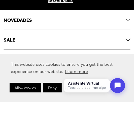
SUSCRÍBETE
NOVEDADES
SALE
CONTACTO
This website uses cookies to ensure you get the best
This website uses cookies to ensure you get the best
experience on our website.
experience on our website.
Learn more
Learn more
SERVICIOS
Asistente Virtual
Allow cookies
Allow cookies
Deny
Deny
Cookie Preferences
Cookie Preferences
Toca para pedirme algo
INFORMACIÓN RELACIONADA CON LA MARCA
SÍGUENOS: