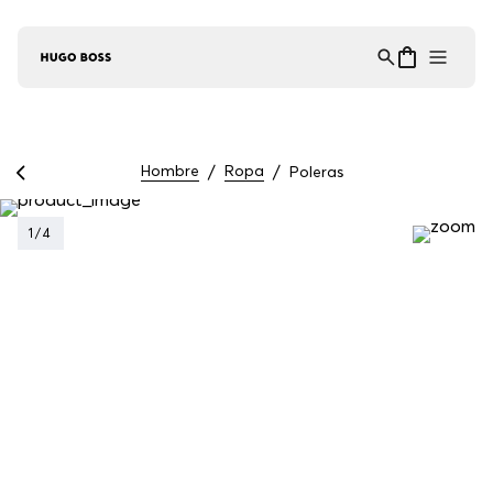
Asistente Virtual
−
⋮
en línea
Hombre
Ropa
Poleras
1
/
4