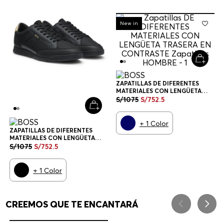
-
30%
New in
ZAPATILLAS DE DIFERENTES
MATERIALES CON LENGÜETA
TRASERA EN CONTRASTE
S/
1075
S/
752
.
5
ZAPATILLAS HOMBRE
+
1
Color
ZAPATILLAS DE DIFERENTES
MATERIALES CON LENGÜETA
TRASERA EN CONTRASTE
S/
1075
S/
752
.
5
ZAPATILLAS HOMBRE
+
1
Color
CREEMOS QUE TE ENCANTARÁ