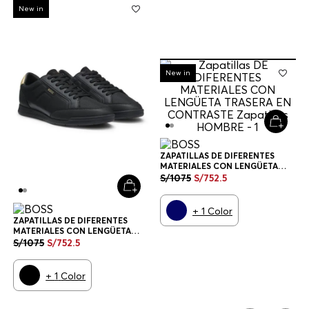
-
30%
New in
-
30%
New in
ZAPATILLAS DE DIFERENTES
MATERIALES CON LENGÜETA
TRASERA EN CONTRASTE
S/
1075
S/
752
.
5
ZAPATILLAS HOMBRE
+
1
Color
ZAPATILLAS DE DIFERENTES
MATERIALES CON LENGÜETA
TRASERA EN CONTRASTE
S/
1075
S/
752
.
5
ZAPATILLAS HOMBRE
+
1
Color