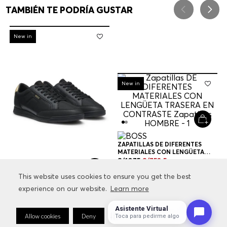
TAMBIÉN TE PODRÍA GUSTAR
-
30%
New in
-
30%
New in
ZAPATILLAS DE DIFERENTES
MATERIALES CON LENGÜETA
TRASERA EN CONTRASTE
S/
1075
S/
752
.
5
ZAPATILLAS HOMBRE
This website uses cookies to ensure you get the best
This website uses cookies to ensure you get the best
+
1
Color
experience on our website.
experience on our website.
Learn more
Learn more
ZAPATILLAS DE DIFERENTES
MATERIALES CON LENGÜETA
TRASERA EN CONTRASTE
S/
1075
S/
752
.
5
Asistente Virtual
ZAPATILLAS HOMBRE
AGREGAR A BOLSA
Allow cookies
Allow cookies
Deny
Deny
Cookie Preferences
Cookie Preferences
Toca para pedirme algo