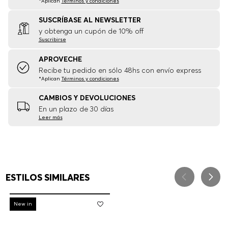
*Aplican
Términos y condiciones
SUSCRÍBASE AL NEWSLETTER
y obtenga un cupón de 10% off
Suscribirse
APROVECHE
Recibe tu pedido en sólo 48hs con envío express
*Aplican
Términos y condiciones
CAMBIOS Y DEVOLUCIONES
En un plazo de 30 días
Leer más
ESTILOS SIMILARES
-
30%
New in