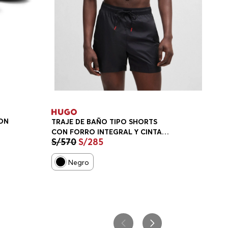
CON
TRAJE DE BAÑO TIPO SHORTS
CON FORRO INTEGRAL Y CINTA
S/
570
S/
285
CON LOGO HOMBRE
Negro