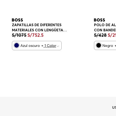
ZAPATILLAS DE DIFERENTES
POLO DE A
MATERIALES CON LENGÜETA
CON BANDE
S/
1075
S/
752
.
5
S/
428
S/
2
TRASERA EN CONTRASTE
PLAYERA RE
ZAPATILLAS HOMBRE
Azul oscuro
+
1
Color
Negro