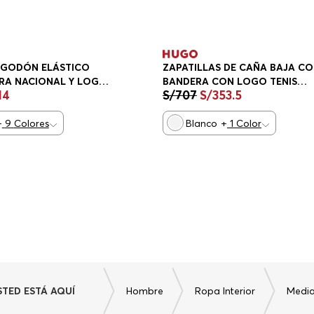
LGODÓN ELÁSTICO
ZAPATILLAS DE CAÑA BAJA C
RA NACIONAL Y LOGO
BANDERA CON LOGO TENIS
14
S/
707
S/
353
.
5
GULAR FIT HOMBRE
MUJER
+
9
Colores
Blanco
+
1
Color
Hombre
Ropa Interior
Media