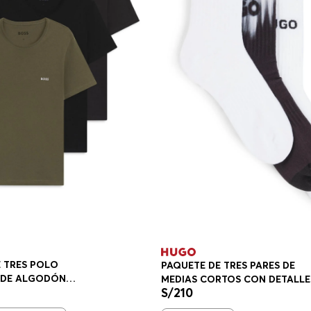
 TRES POLO
PAQUETE DE TRES PARES DE
S DE ALGODÓN
MEDIAS CORTOS CON DETALLE
S/
210
TERIOR REGULAR FIT
DE LOGOS CALCETINES HOMB
MULTICOLOR 50531488960