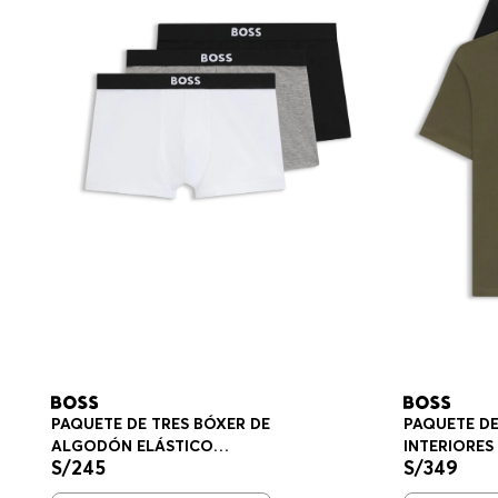
PAQUETE DE TRES BÓXER DE
PAQUETE DE
ALGODÓN ELÁSTICO
INTERIORE
S/
245
S/
349
CALZONCILLOS HOMBRE
PLAYERA IN
HOMBRE