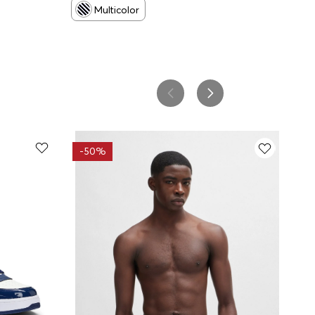
Multicolor
-
50%