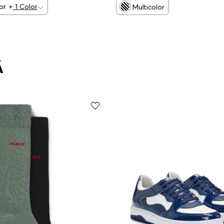
or
+
1
Color
Multicolor
Á