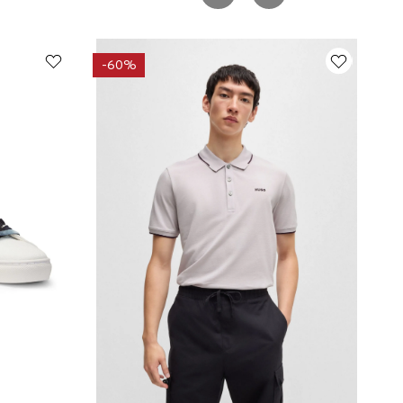
-
60%