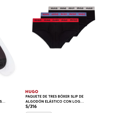
PAQUETE DE TRES BÓXER SLIP DE
ALGODÓN ELÁSTICO CON LOGOS
S
S/
316
EN LA CINTURA CALZONCILLOS
RE
HOMBRE