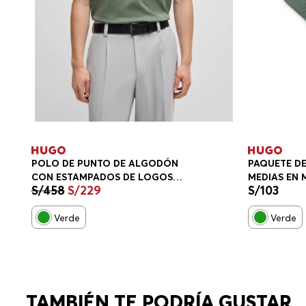
POLO DE PUNTO DE ALGODÓN
PAQUETE DE
CON ESTAMPADOS DE LOGOS
MEDIAS EN
S/
458
S/
229
S/
103
APILADOS AHUMADOS PLAYERA
VERDE 5046
RELAXED FIT HOMBRE
Verde
Verde
TAMBIÉN TE PODRÍA GUSTAR