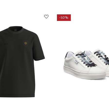
-
50%