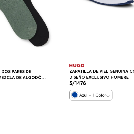
ZAPATILLA DE PIEL GENUINA 
 DOS PARES DE
DISEÑO EXCLUSIVO HOMBRE
 MEZCLA DE ALGODÓN
S/
1476
9638343
Azul
+
1
Color