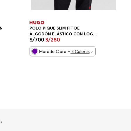
ON
POLO PIQUÉ SLIM FIT DE
ALGODÓN ELÁSTICO CON LOGO
S/
700
S/
280
ESTAMPADO HOMBRE
Morado Claro
+
3
Colores
s