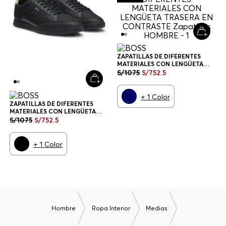
ZAPATILLAS DE DIFERENTES
MATERIALES CON LENGÜETA
TRASERA EN CONTRASTE
S/
1075
S/
752
.
5
ZAPATILLAS HOMBRE
+
1
Color
ZAPATILLAS DE DIFERENTES
MATERIALES CON LENGÜETA
TRASERA EN CONTRASTE
S/
1075
S/
752
.
5
ZAPATILLAS HOMBRE
+
1
Color
Hombre
Ropa Interior
Medias