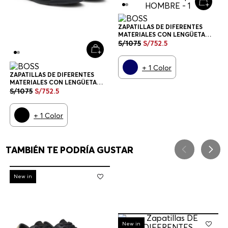
ZAPATILLAS DE DIFERENTES
MATERIALES CON LENGÜETA
TRASERA EN CONTRASTE
S/
1075
S/
752
.
5
ZAPATILLAS HOMBRE
+
1
Color
ZAPATILLAS DE DIFERENTES
MATERIALES CON LENGÜETA
TRASERA EN CONTRASTE
S/
1075
S/
752
.
5
ZAPATILLAS HOMBRE
+
1
Color
TAMBIÉN TE PODRÍA GUSTAR
-
30%
New in
-
30%
New in