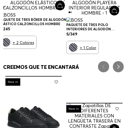
PAQUETE DE TRES BÓXER DE ALGODÓN
ELÁSTICO CALZONCILLOS HOMBRE
PAQUETE DE TRES POLO
S/
245
INTERIORES DE ALGODÓN
PLAYERA INTERIOR REGULAR FIT
S/
349
HOMBRE
+
2
Colores
+
1
Color
CREEMOS QUE TE ENCANTARÁ
-
30%
New in
-
30%
New in