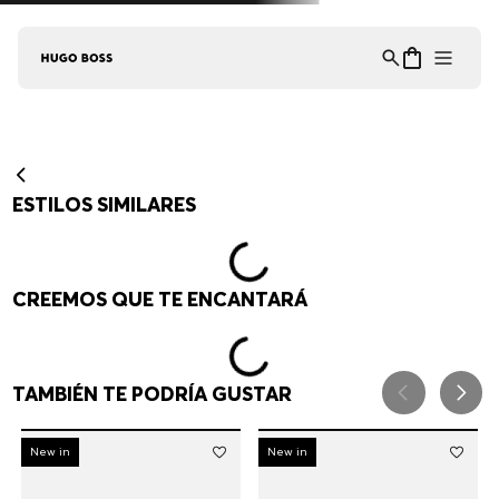
Asistente Virtual
−
⋮
en línea
¡Lo sentimos! No encontramos esa página.
Verifique la dirección URL o explore
nuestra selección de productos a
continuación.
RECOMENDADO PARA TI
MUJER
HOMBRE