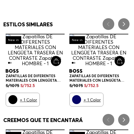
ESTILOS SIMILARES
-
30%
-
30%
New in
New in
ZAPATILLAS DE DIFERENTES
ZAPATILLAS DE DIFERENTES
MATERIALES CON LENGÜETA
MATERIALES CON LENGÜETA
TRASERA EN CONTRASTE
TRASERA EN CONTRASTE
S/
1075
S/
752
.
5
S/
1075
S/
752
.
5
ZAPATILLAS HOMBRE
ZAPATILLAS HOMBRE
+
1
Color
+
1
Color
CREEMOS QUE TE ENCANTARÁ