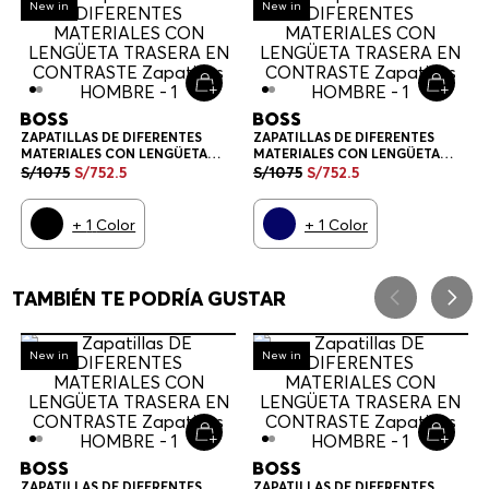
-
30%
New in
POLERA DE ALGODÓN PIQUÉ
GORRA EN SARGA DE ALGODÓN
CON DETALLE PREMIUM
CON DETALLE DE LOGO GORRA
HOMBRE
HOMBRE
S/
565
S/
319
S/
223
.
3
+
1
Color
Negro
TAMBIÉN TE PODRÍA GUSTAR
-
30%
-
30%
New in
New in
ZAPATILLAS DE DIFERENTES
ZAPATILLAS DE DIFERENTES
MATERIALES CON LENGÜETA
MATERIALES CON LENGÜETA
TRASERA EN CONTRASTE
TRASERA EN CONTRASTE
S/
1075
S/
752
.
5
S/
1075
S/
752
.
5
ZAPATILLAS HOMBRE
ZAPATILLAS HOMBRE
+
1
Color
+
1
Color