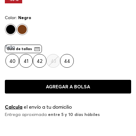
Color:
Negro
Talla
Guía de tallas
40
41
42
43
44
AGREGAR A BOLSA
Calcula
el envío a tu domicilio
Entrega aproximada
entre 5 y 10 días hábiles