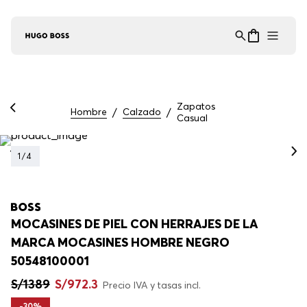
Asistente Virtual
−
⋮
en línea
Zapatos
Hombre
Calzado
Casual
1
/
4
MOCASINES DE PIEL CON HERRAJES DE LA
MARCA MOCASINES HOMBRE NEGRO
50548100001
S/
1389
S/
972
.
3
Precio IVA y tasas incl.
-
30%