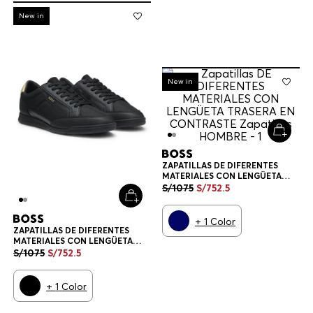
-
30%
New in
-
30%
New in
ZAPATILLAS DE DIFERENTES
MATERIALES CON LENGÜETA
TRASERA EN CONTRASTE
S/
1075
S/
752
.
5
ZAPATILLAS HOMBRE
+
1
Color
ZAPATILLAS DE DIFERENTES
MATERIALES CON LENGÜETA
TRASERA EN CONTRASTE
S/
1075
S/
752
.
5
ZAPATILLAS HOMBRE
+
1
Color