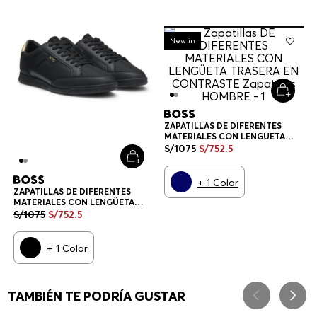
-
30%
New in
ZAPATILLAS DE DIFERENTES
MATERIALES CON LENGÜETA
TRASERA EN CONTRASTE
S/
1075
S/
752
.
5
ZAPATILLAS HOMBRE
+
1
Color
ZAPATILLAS DE DIFERENTES
MATERIALES CON LENGÜETA
TRASERA EN CONTRASTE
S/
1075
S/
752
.
5
ZAPATILLAS HOMBRE
+
1
Color
TAMBIÉN TE PODRÍA GUSTAR