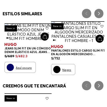
ESTILOS SIMILARES
New in
-
30%
New in
JEANS SLIM FIT EN UN CÓMODO
PANTALONES ESTILO CARGO SLIM FIT
DENIM ELÁSTICO AZUL JEANS
EN ALGODÓN MERCERIZADO
SLIM FIT HOMBRE
S/
689
S/
482
.
3
PANTALONES CASUALES SLIM FIT
S/
752
HOMBRE
Azul oscuro
Negro
CREEMOS QUE TE ENCANTARÁ
-
30%
New in