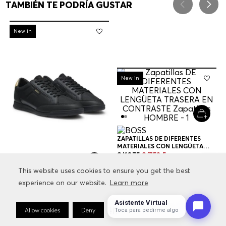
TAMBIÉN TE PODRÍA GUSTAR
-
30%
New in
-
30%
New in
ZAPATILLAS DE DIFERENTES
MATERIALES CON LENGÜETA
TRASERA EN CONTRASTE
S/
1075
S/
752
.
5
ZAPATILLAS HOMBRE
This website uses cookies to ensure you get the best
This website uses cookies to ensure you get the best
+
1
Color
experience on our website.
experience on our website.
Learn more
Learn more
ZAPATILLAS DE DIFERENTES
MATERIALES CON LENGÜETA
TRASERA EN CONTRASTE
S/
1075
S/
752
.
5
Asistente Virtual
ZAPATILLAS HOMBRE
AGREGAR A BOLSA
Allow cookies
Allow cookies
Deny
Deny
Cookie Preferences
Cookie Preferences
Toca para pedirme algo