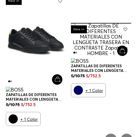
New in
-
30%
New in
ZAPATILLAS DE DIFERENTES
MATERIALES CON LENGÜETA
TRASERA EN CONTRASTE
S/
1075
S/
752
.
5
ZAPATILLAS HOMBRE
+
1
Color
ZAPATILLAS DE DIFERENTES
MATERIALES CON LENGÜETA
TRASERA EN CONTRASTE
S/
1075
S/
752
.
5
ZAPATILLAS HOMBRE
+
1
Color