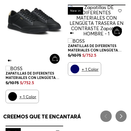
-
30%
New in
ZAPATILLAS DE DIFERENTES
MATERIALES CON LENGÜETA
TRASERA EN CONTRASTE
S/
1075
S/
752
.
5
ZAPATILLAS HOMBRE
+
1
Color
ZAPATILLAS DE DIFERENTES
MATERIALES CON LENGÜETA
TRASERA EN CONTRASTE
S/
1075
S/
752
.
5
ZAPATILLAS HOMBRE
+
1
Color
CREEMOS QUE TE ENCANTARÁ
-
30%