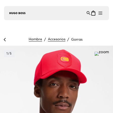
Asistente Virtual
−
⋮
en línea
Hombre
Accesorios
Gorras
1
/
5