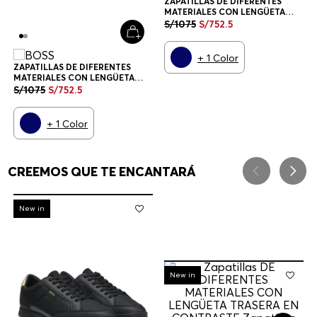
ZAPATILLAS DE DIFERENTES
MATERIALES CON LENGÜETA
TRASERA EN CONTRASTE
S/
1075
S/
752
.
5
ZAPATILLAS HOMBRE
+
1
Color
ZAPATILLAS DE DIFERENTES
MATERIALES CON LENGÜETA
TRASERA EN CONTRASTE
S/
1075
S/
752
.
5
ZAPATILLAS HOMBRE
+
1
Color
CREEMOS QUE TE ENCANTARÁ
-
30%
New in
-
30%
New in