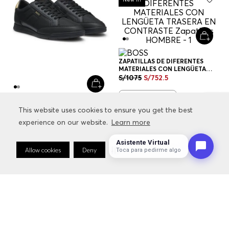
ZAPATILLAS DE DIFERENTES
MATERIALES CON LENGÜETA
TRASERA EN CONTRASTE
S/
1075
S/
752
.
5
ZAPATILLAS HOMBRE
+
1
Color
ZAPATILLAS DE DIFERENTES
This website uses cookies to ensure you get the best
This website uses cookies to ensure you get the best
MATERIALES CON LENGÜETA
experience on our website.
experience on our website.
Learn more
Learn more
TRASERA EN CONTRASTE
S/
1075
S/
752
.
5
ZAPATILLAS HOMBRE
Asistente Virtual
+
1
Color
Allow cookies
Allow cookies
Deny
Deny
Cookie Preferences
Cookie Preferences
Toca para pedirme algo