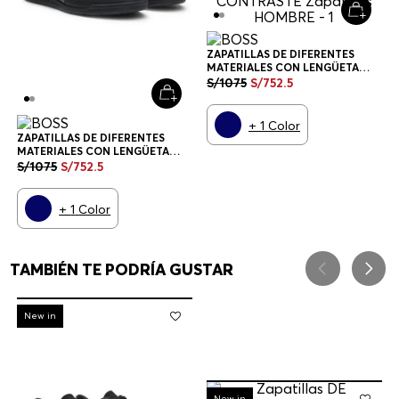
ZAPATILLAS DE DIFERENTES
MATERIALES CON LENGÜETA
TRASERA EN CONTRASTE
S/
1075
S/
752
.
5
ZAPATILLAS HOMBRE
+
1
Color
ZAPATILLAS DE DIFERENTES
MATERIALES CON LENGÜETA
TRASERA EN CONTRASTE
S/
1075
S/
752
.
5
ZAPATILLAS HOMBRE
+
1
Color
TAMBIÉN TE PODRÍA GUSTAR
-
30%
New in
-
30%
New in