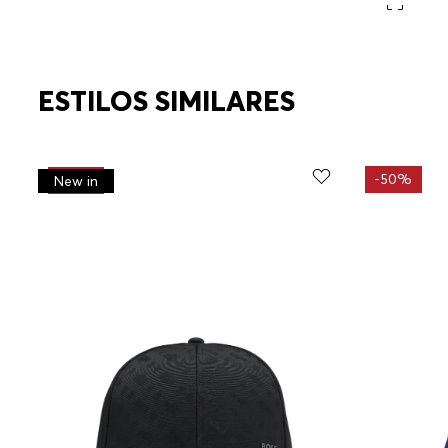
ESTILOS SIMILARES
-
50%
-
30%
New in