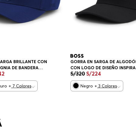
GORRA EN SARGA DE ALGODÓ
SARGA BRILLANTE CON
CON LOGO DE DISEÑO INSPIR
IGNIA DE BANDERA
S/
320
S/
224
42
EN EL TENIS GORRA HOMBRE
GORRA HOMBRE
Negro
+
3
Colores
curo
+
7
Colores
Á