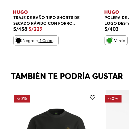
TRAJE DE BAÑO TIPO SHORTS DE
POLERA DE
SECADO RÁPIDO CON FORRO
LOGO DEST
S/
458
S/
229
S/
403
PARCIAL Y LOGO VERTICAL TRAJE
DE BAÑO HOMBRE
Negro
+
1
Color
Verde
TAMBIÉN TE PODRÍA GUSTAR
-
50%
-
50%