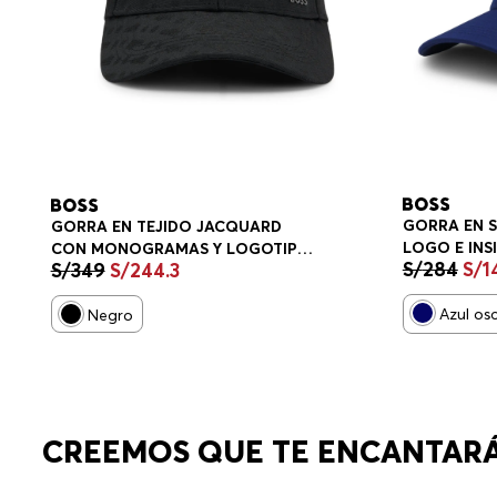
GORRA EN 
GORRA EN TEJIDO JACQUARD
LOGO E INS
CON MONOGRAMAS Y LOGOTIPO
S/
284
S/
1
S/
349
S/
244
.
3
NACIONAL 
DE LETRAS GORRA HOMBRE
Azul os
Negro
CREEMOS QUE TE ENCANTAR