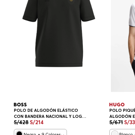
POLO DE ALGODÓN ELÁSTICO
POLO PIQUÉ
CON BANDERA NACIONAL Y LOGO
ALGODÓN E
S/
428
S/
214
S/
671
S/
3
PLAYERA REGULAR FIT HOMBRE
HOMBRE
Negro
+
9
Colores
Blanco