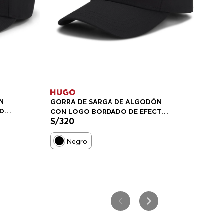
N
GORRA DE SARGA DE ALGODÓN
ADO
CON LOGO BORDADO DE EFECTO
S/
320
METALIZADO GORRA HOMBRE
Negro