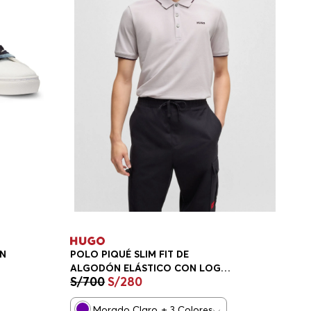
ON
POLO PIQUÉ SLIM FIT DE
ALGODÓN ELÁSTICO CON LOGO
S/
700
S/
280
ESTAMPADO HOMBRE
Morado Claro
+
3
Colores