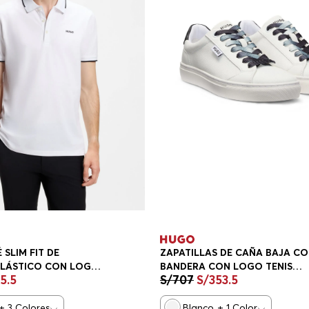
 SLIM FIT DE
ZAPATILLAS DE CAÑA BAJA C
LÁSTICO CON LOGO
BANDERA CON LOGO TENIS
35
.
5
S/
707
S/
353
.
5
MUJER
+
3
Colores
Blanco
+
1
Color