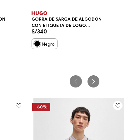
CON
GORRA DE SARGA DE ALGODÓN
CON ETIQUETA DE LOGO
S/
340
BORDADO HOMBRE
Negro
-
60%