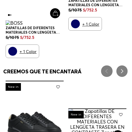
ZAPATILLAS DE DIFERENTES
MATERIALES CON LENGÜETA
TRASERA EN CONTRASTE
S/
1075
S/
752
.
5
ZAPATILLAS HOMBRE
+
1
Color
ZAPATILLAS DE DIFERENTES
MATERIALES CON LENGÜETA
TRASERA EN CONTRASTE
S/
1075
S/
752
.
5
ZAPATILLAS HOMBRE
+
1
Color
CREEMOS QUE TE ENCANTARÁ
-
30%
New in
-
30%
New in