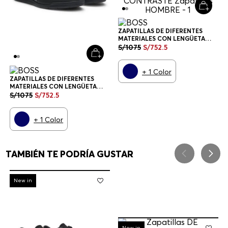
ZAPATILLAS DE DIFERENTES
MATERIALES CON LENGÜETA
TRASERA EN CONTRASTE
S/
1075
S/
752
.
5
ZAPATILLAS HOMBRE
+
1
Color
ZAPATILLAS DE DIFERENTES
MATERIALES CON LENGÜETA
TRASERA EN CONTRASTE
S/
1075
S/
752
.
5
ZAPATILLAS HOMBRE
+
1
Color
TAMBIÉN TE PODRÍA GUSTAR
-
30%
New in
-
30%
New in