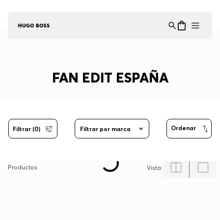
Asistente Virtual
−
⋮
en línea
FAN EDIT ESPAÑA
Filtrar (0)
Filtrar por marca
3
Productos