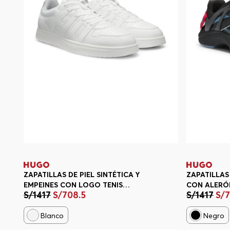
ZAPATILLAS DE PIEL SINTÉTICA Y
ZAPATILLAS
EMPEINES CON LOGO TENIS
CON ALERÓN
S/
1417
S/
708
.
5
S/
1417
S/
HOMBRE
HOMBRE
Blanco
Negro