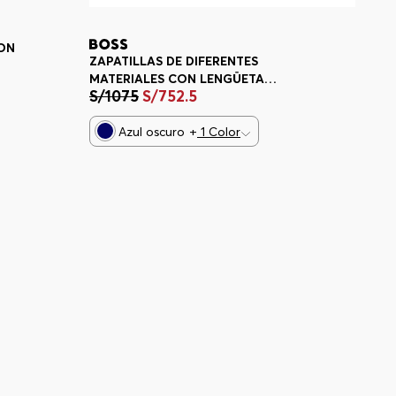
CON
ZAPATILLAS DE DIFERENTES
MATERIALES CON LENGÜETA
S/
1075
S/
752
.
5
TRASERA EN CONTRASTE
ZAPATILLAS HOMBRE
Azul oscuro
+
1
Color