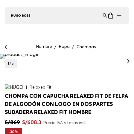
Asistente Virtual
−
⋮
en línea
Hombre
Ropa
Chompas
1
/
5
Relaxed Fit
CHOMPA CON CAPUCHA RELAXED FIT DE FELPA
DE ALGODÓN CON LOGO EN DOS PARTES
SUDADERA RELAXED FIT HOMBRE
S/
869
S/
608
.
3
Precio IVA y tasas incl.
-
30%